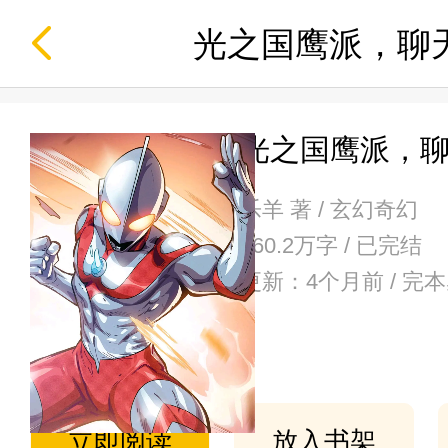
光之国鹰派，聊
光之国鹰派，
乐羊 著 / 玄幻奇幻
260.2万字 / 已完结
更新：4个月前 / 完
立即阅读
放入书架