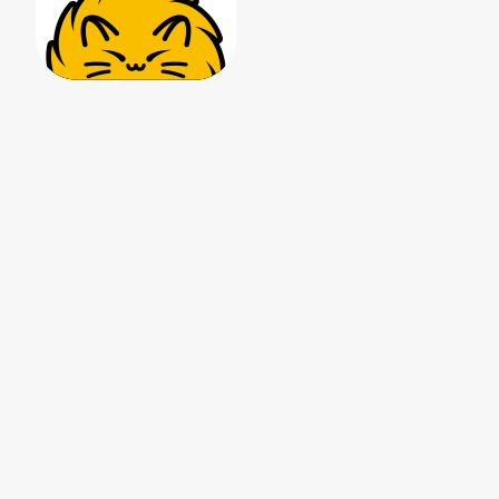
25.奥特曼大胜了号称天下无
26.贝利亚于此刻，成为自己
27.老登，要奥特曼碟片不要
28.超银河帝国，出击！
29.四谷见子的一天（上）
30.四谷见子的一天（下）
31.走向灭亡的世界