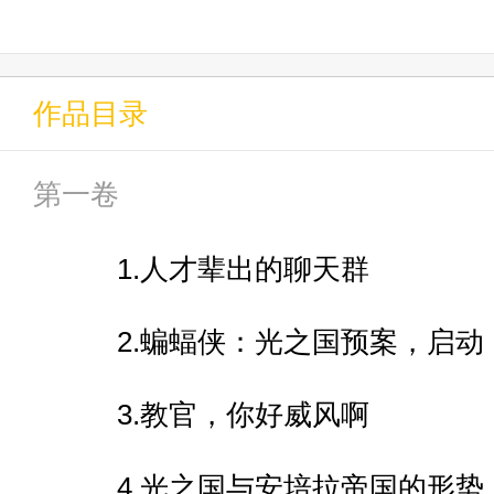
佐助：你是说你死过无数同胞，
有？
作品目录
第一卷
众人：那你就是踏马妥妥的的鸽
1.人才辈出的聊天群
“？”
2.蝙蝠侠：光之国预案，启动
惨遭污蔑与质问的光之国现任唯
3.教官，你好威风啊
问号。
4.光之国与安培拉帝国的形势