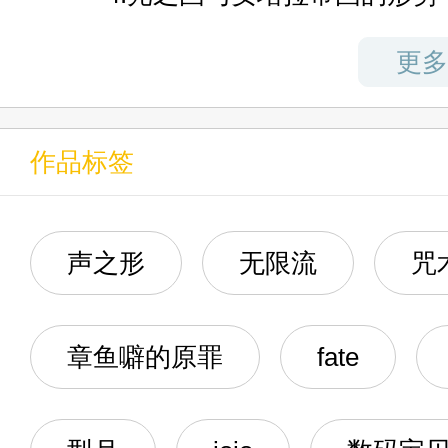
5.贝利亚，我踏马来啦！
更多
6.布鲁斯的斗智斗勇
作品标签
7.你管这叫鹰派？
8.布鲁斯：不可能，绝对不可
声之形
无限流
咒
9.教官恩情还不完，忠！诚！
章鱼噼的原罪
fate
10.百慕拉：嗨嗨嗨，孩子们