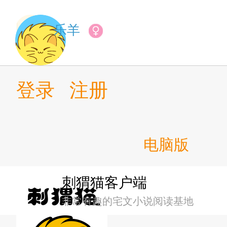
18.光之国？光之星？！
乐羊
19.完人理想，贝利亚与卡撒
20.怪兽才是真正的究极生命
登录
注册
21.生命与机械的冲突
电脑版
22.奥特曼与赛亚人的共同性
23.奥特宇宙无限制格斗大赛
刺猬猫客户端
非常有趣的宅文小说阅读基地
24.蝙蝠侠先生，帮帮我！