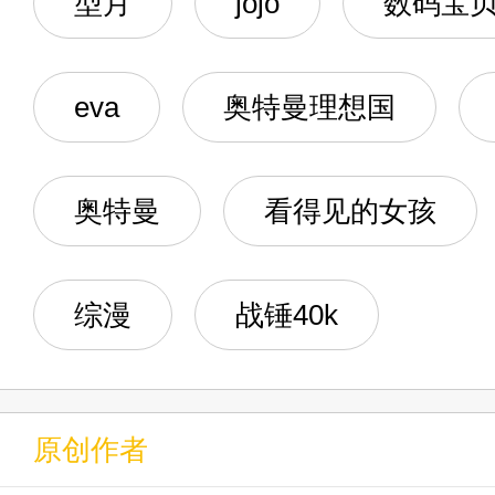
型月
jojo
数码宝
11.利布特，梦比优斯，造反
12.拐杖星人进阶版
eva
奥特曼理想国
13.托雷基亚：软弱的我已经
奥特曼
看得见的女孩
14.教官，我太想进步了！
15.贝老黑，你落魄了啊！（
综漫
战锤40k
16.贝老黑，你落魄了啊！（
17.鉴证贝利亚，堂堂出道
原创作者