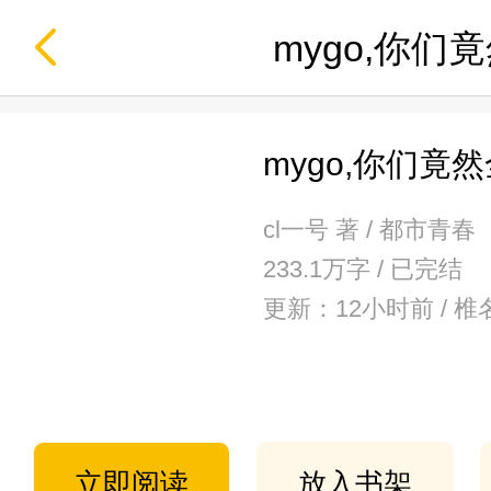
mygo,你们
mygo,你们竟
cl一号 著 / 都市青春
233.1万字 / 已完结
更新：12小时前 / 
立即阅读
放入书架