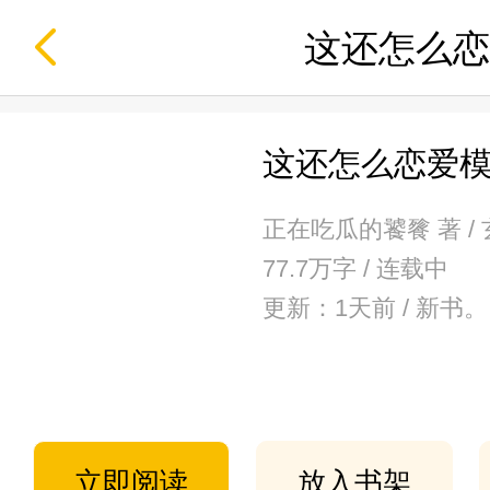
这还怎么恋
这还怎么恋爱
正在吃瓜的饕餮 著 /
77.7万字 / 连载中
更新：1天前 / 新书。
立即阅读
放入书架