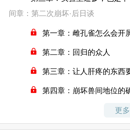
间章：第二次崩坏·后日谈
第四章：虫豸也有虫豸的作用
后边什么，侵蚀律者拼尽全力爆
顿操作猛如虎，再看战绩，对文
第一章：雌孔雀怎么会开
第五章：众所周知，情报是双
第二章：回归的众人
结果等饶完了一大圈，回来发现
第六章：孩子们，芝士德莉莎
goat，怎么都被救世主套皮了呢
第三章：让人肝疼的东西
第七章：有时赌狗心态，是出
第四章：崩坏兽间地位的
唉，和这群虫豸在一起，怎么才
第八章：战前铺垫
第五章：真的会开战吗？
更多
第九章：退无可退的城防战
但只要让终焉之茧稍加修正，让
在这世界上掀起惊涛骇浪！
第六章：崩坏兴衰，并不