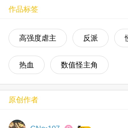
第十章：绿头苍蝇即将到达战
作品标签
第七章：天命的部署
第十一章：就说考验这一坨，
让我们一起走进，这美好而残酷
第八章：现状，招揽（上
高强度虐主
反派
第十二章：杨卧起坐的吃瘪路
第九章：现状，招揽（下
第十三章：绿头苍蝇闪现进场
热血
数值怪主角
第十四章：河豚奔月
第十五章：山雨欲来
原创作者
第十六章：小天开始进入发育