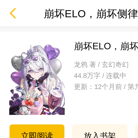
崩坏ELO，崩坏侧
崩坏ELO，崩
龙鸦 著 / 玄幻奇幻
44.8万字 / 连载中
更新：12个月前 /
立即阅读
放入书架