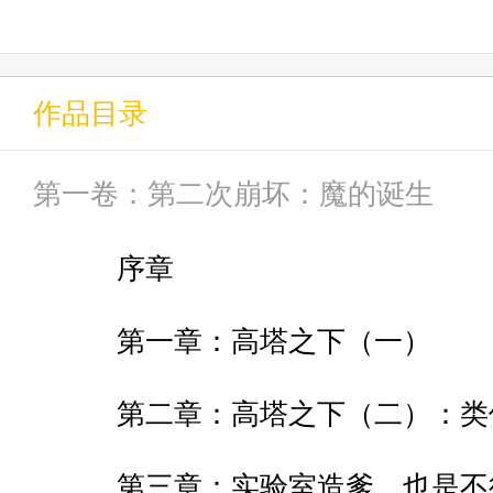
咬，到后面自己更是原地重开，
后面更是组着团的集体叛变，连千
作品目录
了劲的拉个人分。
第一卷：第二次崩坏：魔的诞生
那陨冰之律者，更是纯纯的浪费
序章
人家字号“岩”的牢前辈好歹还能
第一章：高塔之下（一）
了什么战绩啊（
第二章：高塔之下（二）：类
被寄予厚望的约束之律者，更是直
第三章：实验室造爹，也是不