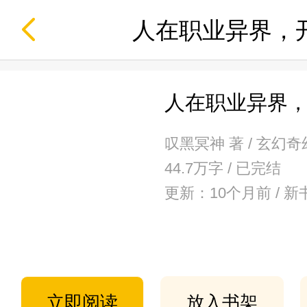
人在职业异界，
人在职业异界
叹黑冥神 著 / 玄幻奇
44.7万字 / 已完结
更新：10个月前 /
立即阅读
放入书架