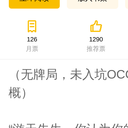
126
1290
月票
推荐票
（无牌局，未入坑OC
概）