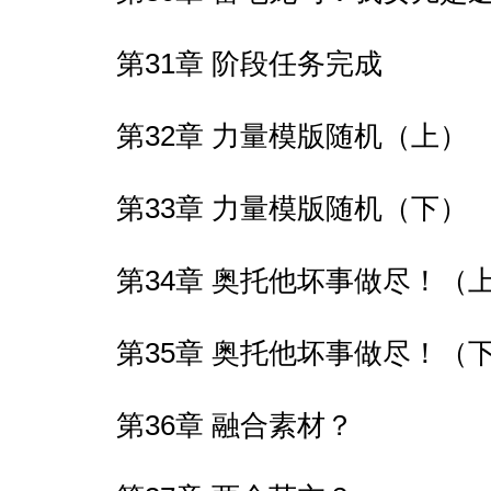
第31章 阶段任务完成
第32章 力量模版随机（上）
第33章 力量模版随机（下）
第34章 奥托他坏事做尽！（
第35章 奥托他坏事做尽！（
第36章 融合素材？