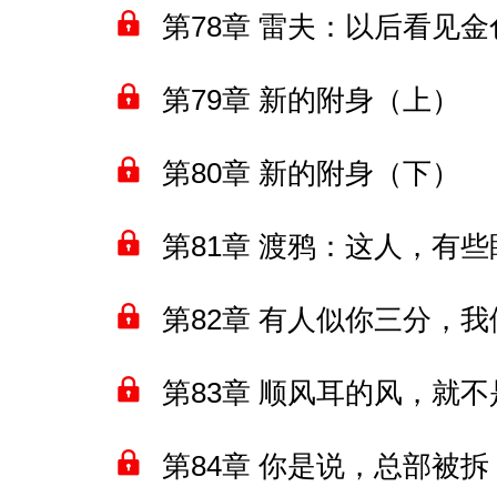
第78章 雷夫：以后看见
第79章 新的附身（上）
第80章 新的附身（下）
第81章 渡鸦：这人，有些
第82章 有人似你三分，
第83章 顺风耳的风，就
第84章 你是说，总部被