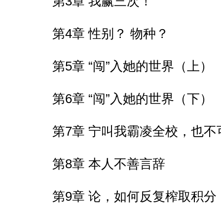
第3章 我赢三次！
第4章 性别？ 物种？
第5章 “闯”入她的世界（上）
第6章 “闯”入她的世界（下）
第7章 宁叫我霸凌全校，也
第8章 本人不善言辞
第9章 论，如何反复榨取积分