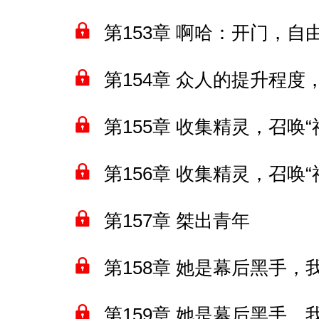
第153章 啊哈：开门，自
第154章 众人的提升程
第155章 收集精灵，召唤“
第156章 收集精灵，召唤“
第157章 桀出青年
第158章 她是幕后黑手，
第159章 她是幕后黑手，