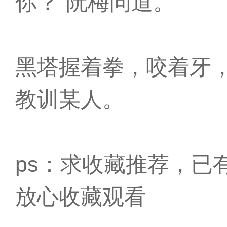
你？”阮梅问道。
黑塔握着拳，咬着牙
教训某人。
ps：求收藏推荐，已
放心收藏观看