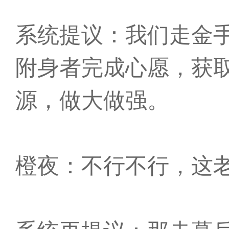
系统提议：我们走金
附身者完成心愿，获
源，做大做强。
橙夜：不行不行，这