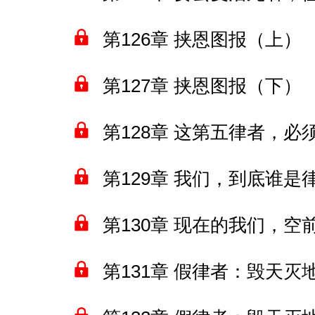
第126章 挟恩图报（上）
第127章 挟恩图报（下）
第128章 这第五律者，必
第129章 我们，到底谁是
第130章 现在的我们，空
第131章 假律者：毁天灭