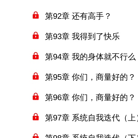
第92章 还有高手？
第93章 我得到了快乐
第94章 我的身体就不行么
第95章 你们，商量好的
第96章 你们，商量好的
第97章 系统自我迭代（上