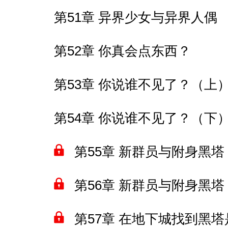
第51章 异界少女与异界人偶
第52章 你真会点东西？
第53章 你说谁不见了？（上
第54章 你说谁不见了？（下
第55章 新群员与附身黑
第56章 新群员与附身黑
第57章 在地下城找到黑