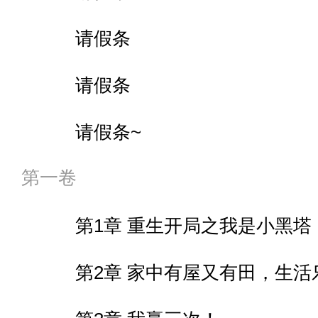
请假条
请假条
请假条~
第一卷
第1章 重生开局之我是小黑塔
第2章 家中有屋又有田，生活