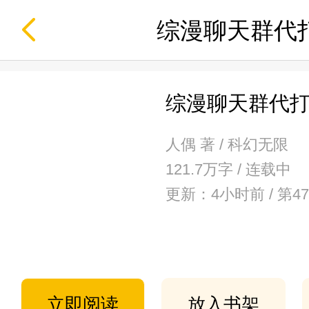
综漫聊天群代
综漫聊天群代
人偶 著 / 科幻无限
121.7万字 / 连载中
更新：4小时前 / 第4
立即阅读
放入书架