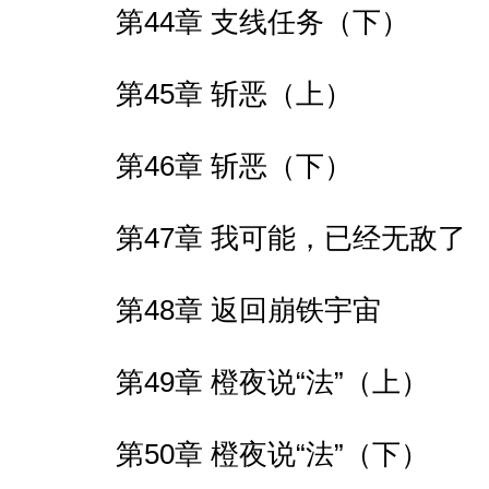
第44章 支线任务（下）
第45章 斩恶（上）
第46章 斩恶（下）
第47章 我可能，已经无敌了
第48章 返回崩铁宇宙
第49章 橙夜说“法”（上）
第50章 橙夜说“法”（下）