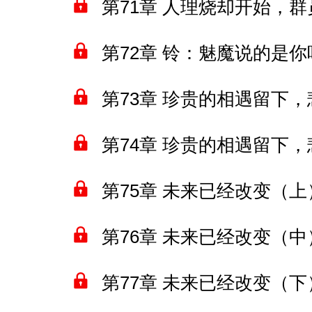
第71章 人理烧却开始，
第72章 铃：魅魔说的是
第73章 珍贵的相遇留下
第74章 珍贵的相遇留下
第75章 未来已经改变（上
第76章 未来已经改变（中
第77章 未来已经改变（下