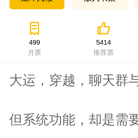
499
5414
月票
推荐票
大运，穿越，聊天群
但系统功能，却是需