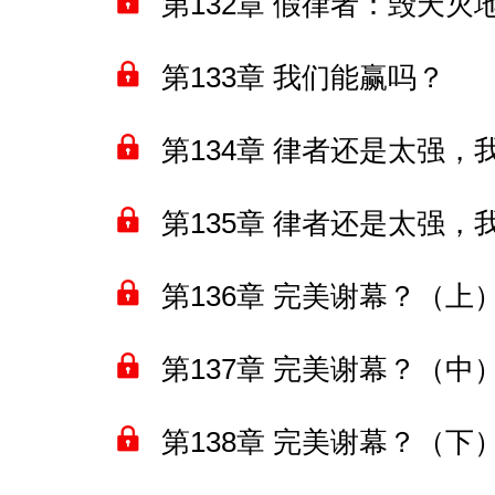
第132章 假律者：毁天灭
第133章 我们能赢吗？
第134章 律者还是太强
第135章 律者还是太强
第136章 完美谢幕？（上
第137章 完美谢幕？（中
第138章 完美谢幕？（下