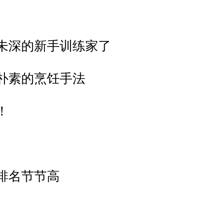
世未深的新手训练家了
最朴素的烹饪手法
！
排名节节高