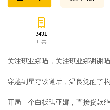
3431
月票
关注琪亚娜喵，关注琪亚娜谢谢
穿越到星穹铁道后，温良觉醒了
开局一个白板琪亚娜，直接贷款