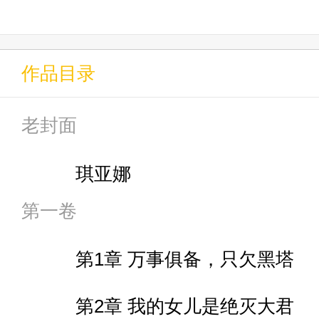
于是，当黑塔寻到古老遗迹，并
作品目录
......
老封面
多年以后，随着银河里突然冒出
琪亚娜
第一卷
药师最为宠溺的孩子，丰饶令使
第1章 万事俱备，只欠黑塔
被【神秘】所抹去存在的天才，
第2章 我的女儿是绝灭大君