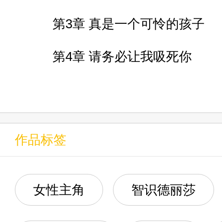
身为克里珀的遗蜕，但注定发起
第3章 真是一个可怜的孩子
曾经坠毁的仙舟圆峤所留下三岁
第4章 请务必让我吸死你
第5章 回归空间站
【开拓】星神阿基维利的遗女，
第6章 我妈是丰饶令使
名为【人类】的古兽，代表了【
作品标签
第7章 【毁灭】的公主
身为【欢愉】的一面，却有着不
第8章 空之律者
女性主角
智识德丽莎
最终，所有人看似都笑了，但实
第9章 你已经不是我的暖心绵