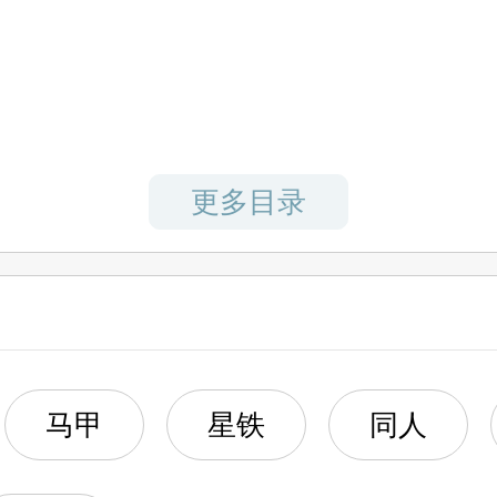
卡斯兰娜如是说的，存护令使卡莲。
龙尊，不朽龙裔梅比乌斯。
更多目录
开拓令使幽兰黛尔。
人类恶（人类爱）】的，最古人类西
为人知过去的爱莉希雅。
马甲
星铁
同人
则没招了
羊了！