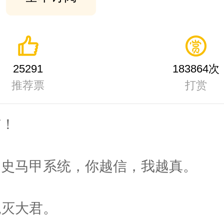
25291
183864次
推荐票
打赏
喵！
构史马甲系统，你越信，我越真。
绝灭大君。