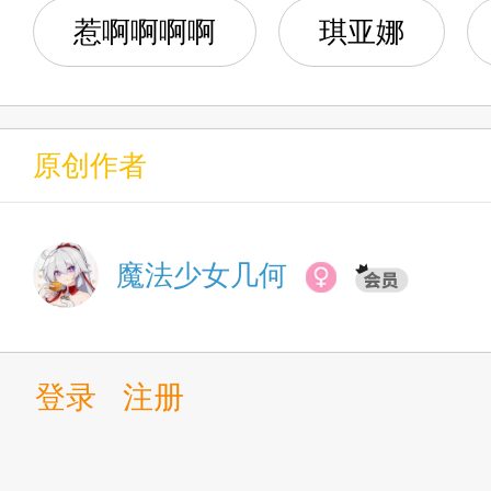
惹啊啊啊啊
琪亚娜
第10章 疑似有点太过亲密的
第11章 搁着给我画大饼呢
原创作者
第12章 快来哄我
魔法少女几何
第13章 我妈能治失熵症
第14章 一百块一颗星核？
登录
注册
第15章 琪亚娜：(ᗜ˰ᗜ)