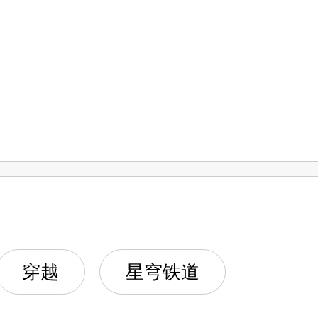
琳。
穿越
星穹铁道