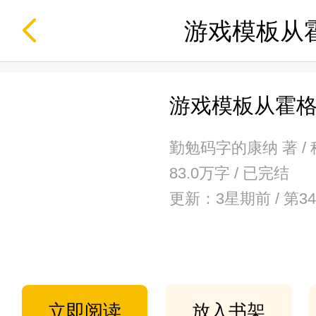
游戏模板从
游戏模板从霍
勤勉码字的康纳 著 /
83.0万字 / 已完结
更新：3星期前 / 第3
立即阅读
放入书架