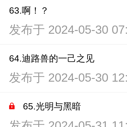
63.啊！？
发布于 2024-05-30 07:
64.迪路兽的一己之见
发布于 2024-05-30 12:
65.光明与黑暗
发布于 2024-05-31 11: