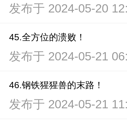
发布于 2024-05-20 12:
45.全方位的溃败！
发布于 2024-05-21 06:
46.钢铁猩猩兽的末路！
发布于 2024-05-21 11: