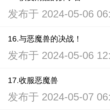
发布于 2024-05-06 06:
16.与恶魔兽的决战！
发布于 2024-05-06 12:
17.收服恶魔兽
发布于 2024-05-07 06: