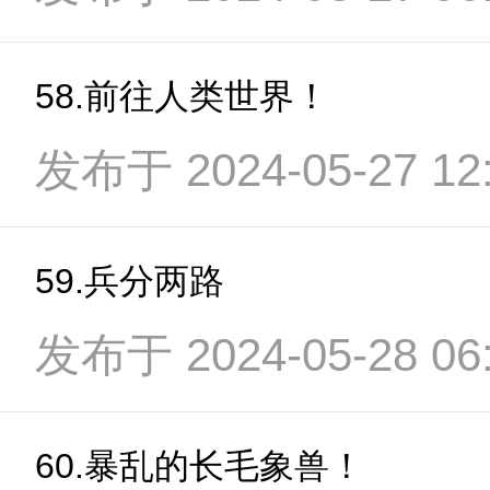
58.前往人类世界！
发布于 2024-05-27 12:
59.兵分两路
发布于 2024-05-28 06:
60.暴乱的长毛象兽！