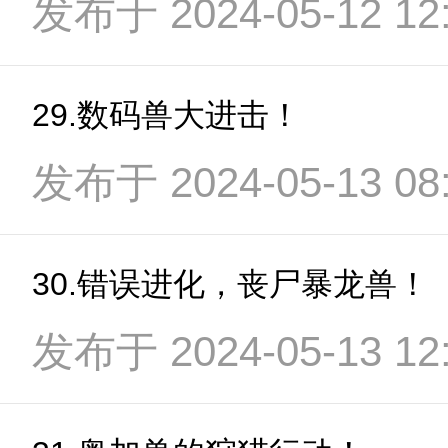
发布于 2024-05-12 12:
29.数码兽大进击！
发布于 2024-05-13 08:
30.错误进化，丧尸暴龙兽！
发布于 2024-05-13 12: