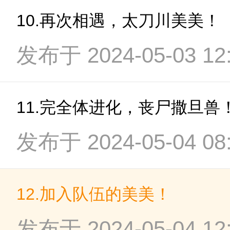
10.再次相遇，太刀川美美！
发布于 2024-05-03 12:
11.完全体进化，丧尸撒旦兽
发布于 2024-05-04 08:
12.加入队伍的美美！
发布于 2024-05-04 12: