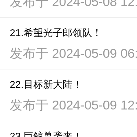
发布于 2024-05-08 12:
21.希望光子郎领队！
发布于 2024-05-09 06:
22.目标新大陆！
发布于 2024-05-09 12:
23.巨鲸兽袭来！