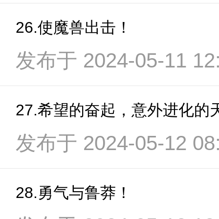
26.使魔兽出击！
发布于 2024-05-11 12:
27.希望的奋起，意外进化的
发布于 2024-05-12 08:
28.勇气与鲁莽！