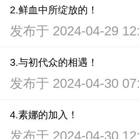
2.鲜血中所绽放的！
发布于 2024-04-29 12:
3.与初代众的相遇！
发布于 2024-04-30 07:
4.素娜的加入！
发布于 2024-04-30 12: