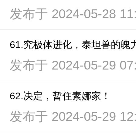
发布于 2024-05-28 11:
61.究极体进化，泰坦兽的魄
发布于 2024-05-29 07:
62.决定，暂住素娜家！
发布于 2024-05-29 12: