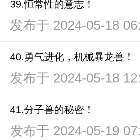
39.恒常性的意志！
发布于 2024-05-18 06:
40.勇气进化，机械暴龙兽！
发布于 2024-05-18 12:
41.分子兽的秘密！
发布于 2024-05-19 07: