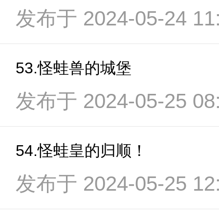
发布于 2024-05-24 11:
53.怪蛙兽的城堡
发布于 2024-05-25 08:
54.怪蛙皇的归顺！
发布于 2024-05-25 12: