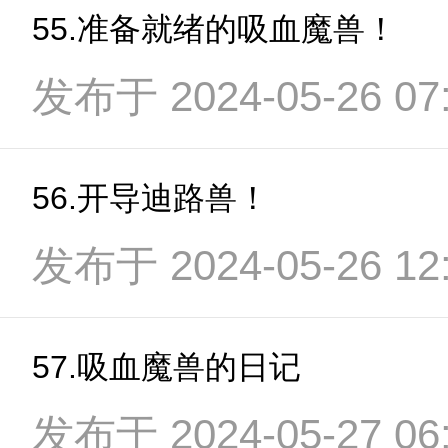
55.准备就绪的吸血魔兽！
发布于 2024-05-26 07:
56.开导迪路兽！
发布于 2024-05-26 12:
57.吸血魔兽的日记
发布于 2024-05-27 06: