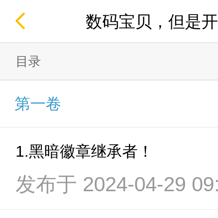
数码宝贝，但是开
目录
第一卷
1.黑暗徽章继承者！
发布于 2024-04-29 09: