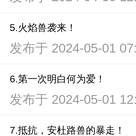
5.火焰兽袭来！
发布于 2024-05-01 07:
6.第一次明白何为爱！
发布于 2024-05-01 12:
7.抵抗，安杜路兽的暴走！