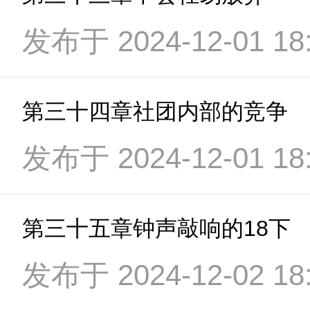
发布于 2024-12-01 18:
第三十四章社团内部的竞争
发布于 2024-12-01 18:
第三十五章钟声敲响的18下
发布于 2024-12-02 18: