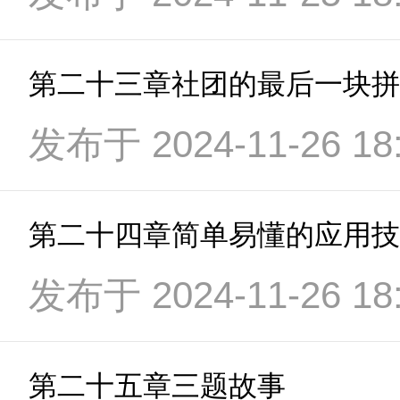
第二十三章社团的最后一块拼
发布于 2024-11-26 18:
第二十四章简单易懂的应用技
发布于 2024-11-26 18:
第二十五章三题故事