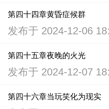
第四十四章黄昏症候群
发布于 2024-12-06 18:
第四十五章夜晚的火光
发布于 2024-12-07 18:
第四十六章当玩笑化为现实