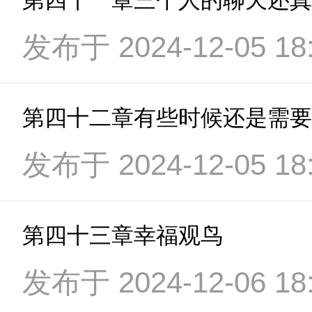
第四十一章三个人的聊天还真
发布于 2024-12-05 18:
发布于 2024-12-05 18:
第四十三章幸福观鸟
发布于 2024-12-06 18: