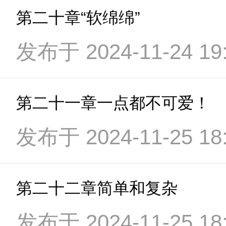
第二十章“软绵绵”
发布于 2024-11-24 19:
第二十一章一点都不可爱！
发布于 2024-11-25 18:
第二十二章简单和复杂
发布于 2024-11-25 18: