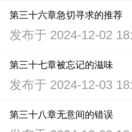
第三十六章急切寻求的推荐
发布于 2024-12-02 18:
第三十七章被忘记的滋味
发布于 2024-12-03 18:
第三十八章无意间的错误