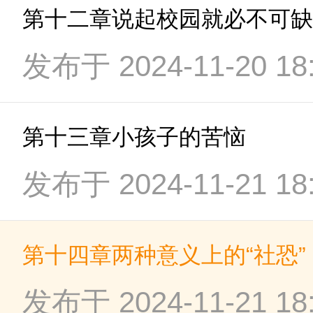
第十二章说起校园就必不可缺
发布于 2024-11-20 18:
第十三章小孩子的苦恼
发布于 2024-11-21 18:
第十四章两种意义上的“社恐”
发布于 2024-11-21 18: