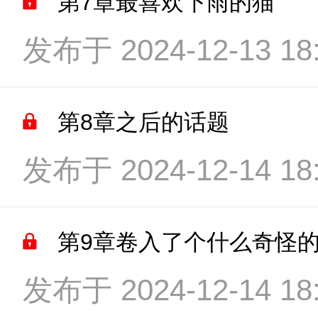
第7章最喜欢下雨的猫
发布于 2024-12-13 18:
第8章之后的话题
发布于 2024-12-14 18:
第9章卷入了个什么奇怪
发布于 2024-12-14 18: