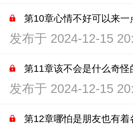
第10章心情不好可以来一
发布于 2024-12-15 20:
第11章该不会是什么奇怪
发布于 2024-12-15 20:
第12章哪怕是朋友也有着