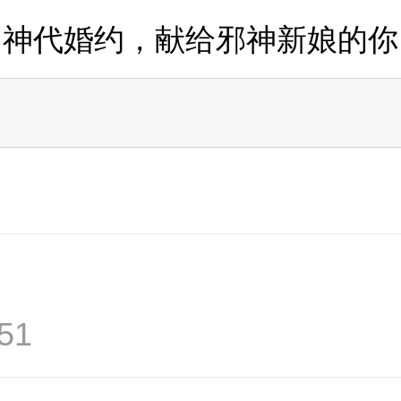
神代婚约，献给邪神新娘的你
51