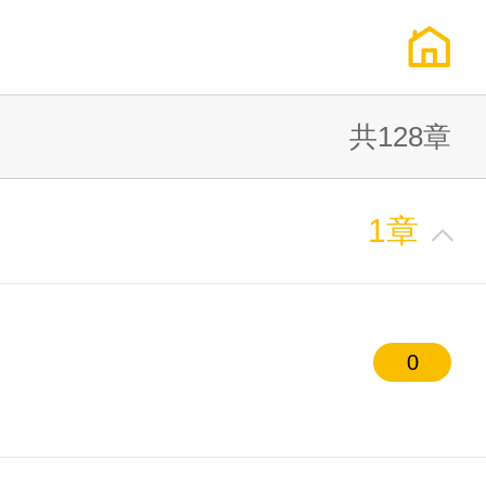
共128章
1章
0