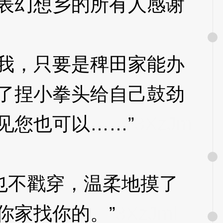
表幻想乡的所有人感谢
我，只要是稗田家能办
了捏小拳头给自己鼓劲
见您也可以……”
3XzJm
不戳穿，温柔地摸了
你家找你的。”
3XzJml