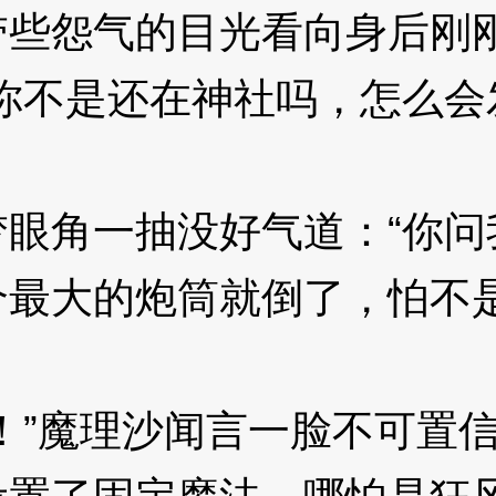
怨气的目光看向身后刚刚
你不是还在神社吗，怎么会
角一抽没好气道：“你问
最大的炮筒就倒了，怕不是
”魔理沙闻言一脸不可置信