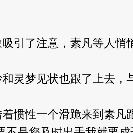
引了注意，素凡等人悄悄
Jml
灵梦见状也跟了上去，与
惯性一个滑跪来到素凡跟
要不是您及时出手我就要成