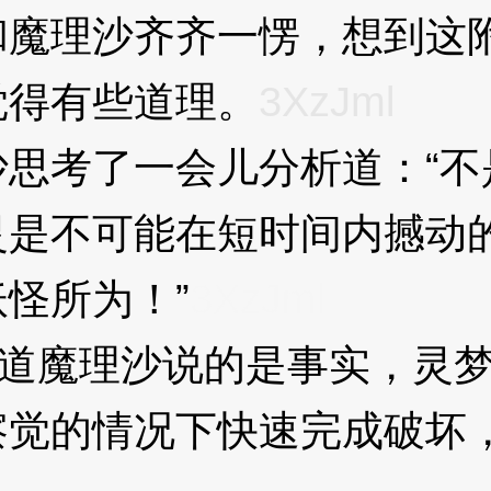
理沙齐齐一愣，想到这附
觉得有些道理。
3XzJml
考了一会儿分析道：“不
灵是不可能在短时间内撼动
怪所为！”
3XzJml
道魔理沙说的是事实，灵梦
察觉的情况下快速完成破坏