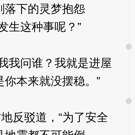
落下的灵梦抱怨
发生这种事呢？”
3XzJm
我我问谁？我就是进屋
你本来就没摆稳。”
3X
地反驳道，“为了安全