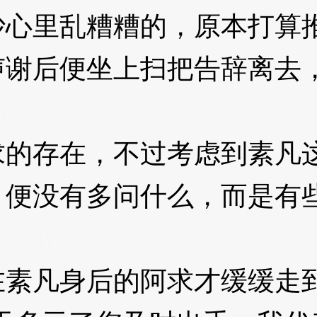
里乱糟糟的，原本打算推
声谢后便坐上扫把告辞离去
l
存在，不过考虑到素凡这
，便没有多问什么，而是有
XzJml
凡身后的阿求才缓缓走到