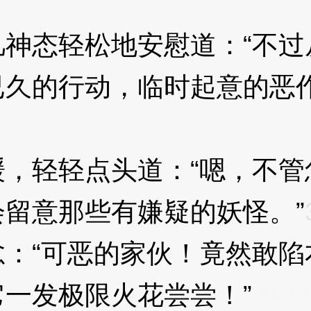
态轻松地安慰道：“不过
已久的行动，临时起意的恶
轻轻点头道：“嗯，不管
留意那些有嫌疑的妖怪。”
“可恶的家伙！竟然敢陷
一发极限火花尝尝！”
3XzJ