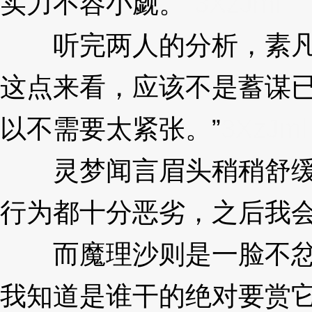
实力不容小觑。”
3XzJml
听完两人的分析，素凡神
这点来看，应该不是蓄谋
以不需要太紧张。”
3XzJml
灵梦闻言眉头稍稍舒缓，
行为都十分恶劣，之后我会
而魔理沙则是一脸不忿：
我知道是谁干的绝对要赏它