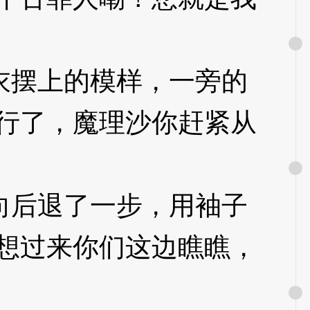
摆上的模样，一旁的
行了，魔理沙你赶紧从
l
后退了一步，用袖子
想过来你们这边瞧瞧，