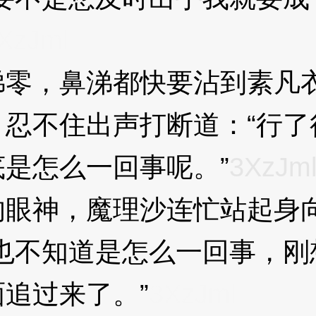
XzJml
，鼻涕都快要沾到素凡衣
忍不住出声打断道：“行了
是怎么一回事呢。”
3XzJm
神，魔理沙连忙站起身向
也不知道是怎么一回事，刚
追过来了。”
3XzJml