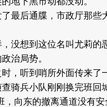
连的地下黑市动都没动。
3Xz
最后通牒，市政厅那些大
没想到这位名叫尤莉的恶
的政治局势。
3XzJrl
，听到哨所外面传来了一
侦查骑兵小队刚刚换完班回
，向东的撤离通道没有安