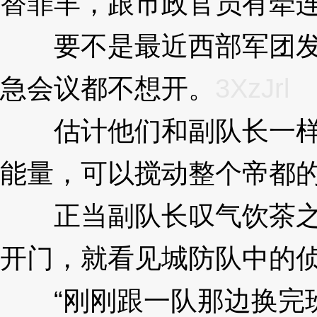
替罪羊，跟市政官员有牵
要不是最近西部军团发了
急会议都不想开。
3XzJrl
估计他们和副队长一样，
能量，可以搅动整个帝都
正当副队长叹气饮茶之时
开门，就看见城防队中的
“刚刚跟一队那边换完班