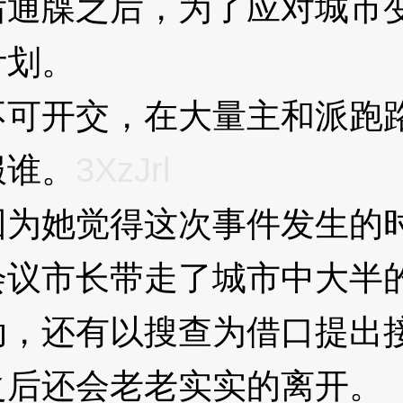
牒之后，为了应对城市变
计划。
3XzJrl
开交，在大量主和派跑路
服谁。
3XzJrl
她觉得这次事件发生的时
会议市长带走了城市中大半
还有以搜查为借口提出接
之后还会老老实实的离开。
3