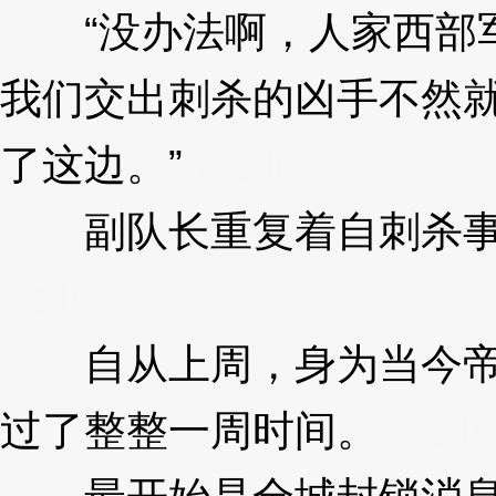
“没办法啊，人家西部军
我们交出刺杀的凶手不然
了这边。”
3XzJrl
副队长重复着自刺杀事件
XzJrl
自从上周，身为当今帝国
过了整整一周时间。
3XzJrl