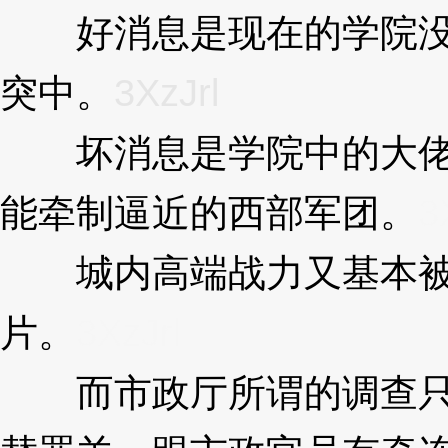
好消息是现在的学院没有
突中。
3XzJrl
坏消息是学院中的大佬和
能牵制逼近的西部军团。
3
城内高端战力又基本被去
片。
3XzJrl
而市政厅所谓的调查只是