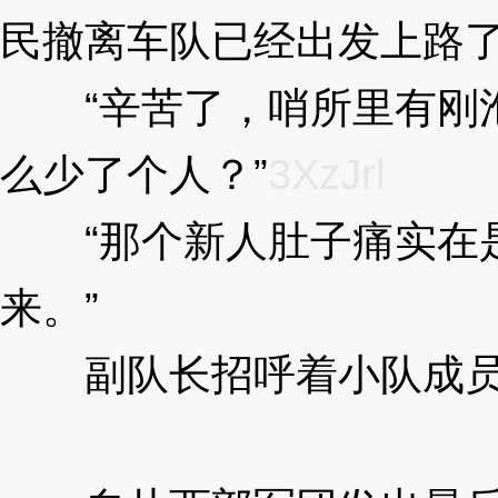
民撤离车队已经出发上路了
“辛苦了，哨所里有刚泡
么少了个人？”
3XzJrl
“那个新人肚子痛实在是
来。”
3XzJrl
副队长招呼着小队成员进
XzJrl