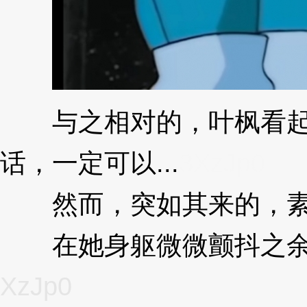
与之相对的，叶枫看起来
话，一定可以...
3XzJp0
然而，突如其来的，素
在她身躯微微颤抖之余，
XzJp0