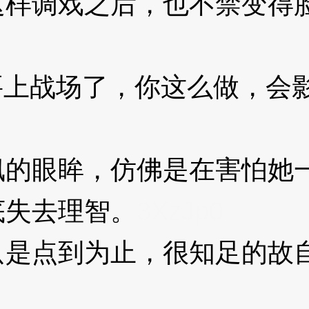
调戏之后，也不禁变得脸
上战场了，你这么做，会影
眼眸，仿佛是在害怕她一
底失去理智。
3XzJp0
点到为止，很知足的故自