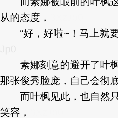
而素娜被眼前的叶枫这样
从的态度，
3XzJp0
“好，好啦~！马上就要
Jp0
素娜刻意的避开了叶枫的
那张俊秀脸庞，自己会彻
而叶枫见此，也自然只是
笑容，
3XzJp0