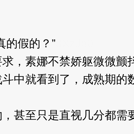
的假的？”
3XzJp0
求，素娜不禁娇躯微微颤
中就看到了，成熟期的数
甚至只是直视几分都需要