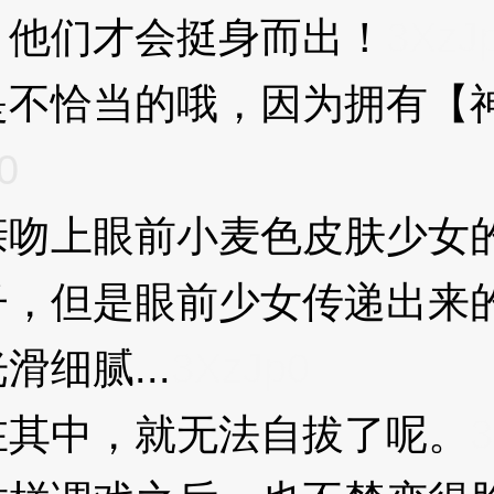
，他们才会挺身而出！
3XzJ
恰当的哦，因为拥有【神
0
上眼前小麦色皮肤少女的
子，但是眼前少女传递出来
细腻...
3XzJp0
其中，就无法自拔了呢。
3