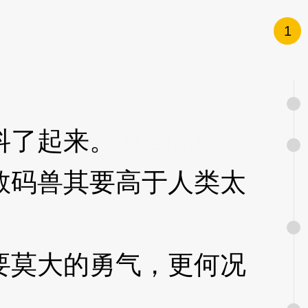
1
抖了起来。
3XzJp0
码兽其要高于人类太
莫大的勇气，更何况