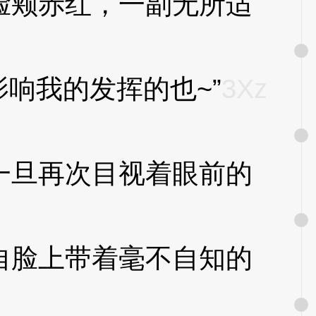
颊赤红，一副无所适
响我的发挥的也~”
3Xz
旦再次目视着眼前的
脸上带着毫不自知的