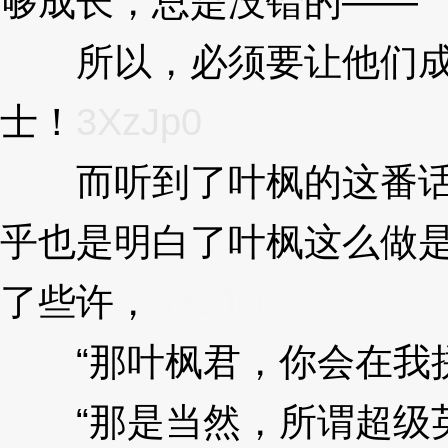
够成长，总是没错的——
3
所以，必须要让他们成为
士！
3XzJp0
而听到了叶枫的这番话语
乎也是明白了叶枫这么做
了些许，
3XzJp0
“那叶枫君，你会在我拼
“那是当然，所谓超级英