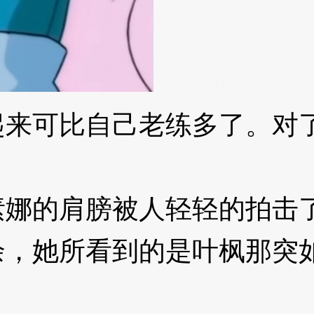
3XzJp0
可比自己老练多了。对了
娜的肩膀被人轻轻的拍击
她所看到的是叶枫那突如