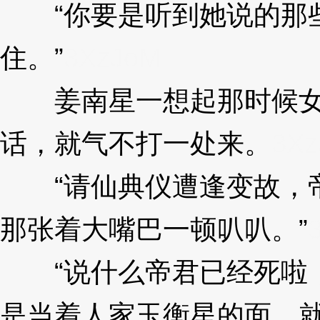
“你要是听到她说的那
住。”
3XzJoM
姜南星一想起那时候女
话，就气不打一处来。
3X
“请仙典仪遭逢变故，帝
那张着大嘴巴一顿叭叭。”
“说什么帝君已经死啦，
是当着人家玉衡星的面，