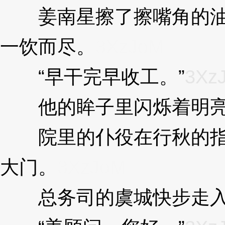
姜南星擦了擦嘴角的油
一饮而尽。
3XzJoM
“早干完早收工。”
3Xz
他的眸子里闪烁着明亮
院里的仆役在行秋的指
大门。
3XzJoM
总务司的虞城快步走