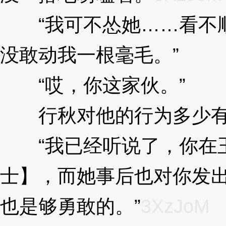
“我可不怂她……看不顺
没敢动我一根毫毛。”
3XzJ
“哎，你这家伙。”
3Xz
行秋对他的行为多少有
“我已经听说了，你在玉
士】，而她事后也对你发
也是够勇敢的。”
3XzJoM