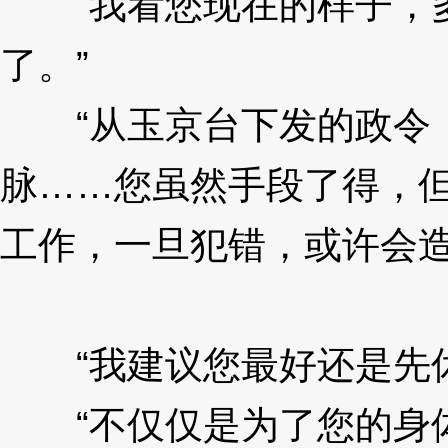
“我看您现在的样子，
了。”
3XzJoM
“从玉京台下发的政令，
脉……您虽然手段了得，
工作，一旦犯错，或许会造
oM
“我建议您最好还是先休
“不仅仅是为了您的身体