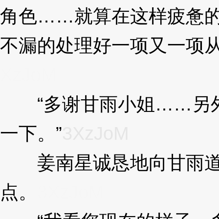
角色……就算在这样疲惫
不漏的处理好一项又一项
XzJoM
“多谢甘雨小姐……另外
一下。”
3XzJoM
姜南星诚恳地向甘雨道
点。
3XzJoM