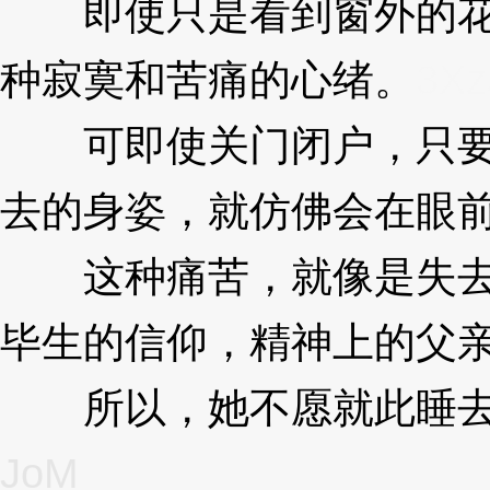
即使只是看到窗外的花
种寂寞和苦痛的心绪。
3X
可即使关门闭户，只要
去的身姿，就仿佛会在眼
这种痛苦，就像是失去
毕生的信仰，精神上的父
所以，她不愿就此睡去
JoM