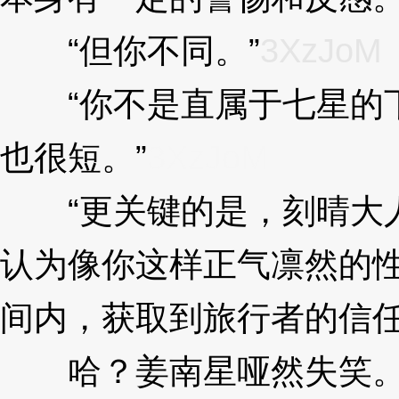
“但你不同。”
3XzJoM
“你不是直属于七星的下
也很短。”
3XzJoM
“更关键的是，刻晴大人
认为像你这样正气凛然的
间内，获取到旅行者的信任
哈？姜南星哑然失笑