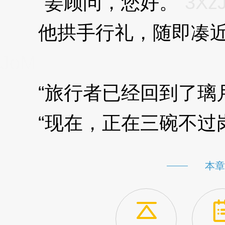
“姜顾问，您好。”
3Xz
他拱手行礼，随即凑近
JoM
“旅行者已经回到了璃月
“现在，正在三碗不过岗
本章