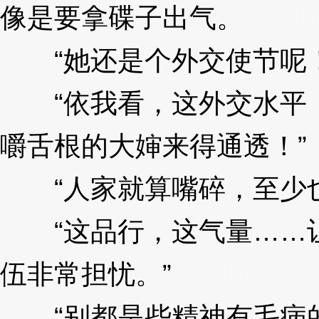
像是要拿碟子出气。
3XzJ
“她还是个外交使节呢！
“依我看，这外交水平，
嚼舌根的大婶来得通透！”
“人家就算嘴碎，至少也
“这品行，这气量……让
伍非常担忧。”
3XzJoM
“别都是些精神有毛病的