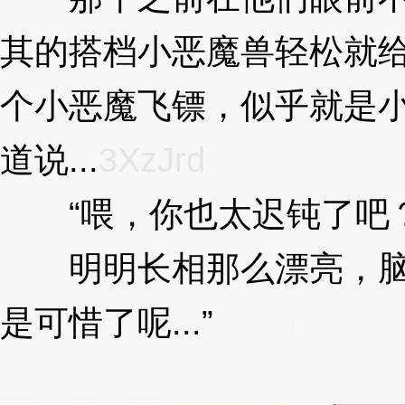
其的搭档小恶魔兽轻松就
个小恶魔飞镖，似乎就是
道说...
3XzJrd
“喂，你也太迟钝了吧
明明长相那么漂亮，脑
是可惜了呢...”
3XzJrd