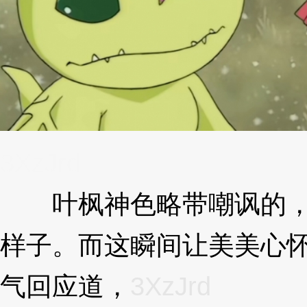
3XzJrd
叶枫神色略带嘲讽的，
样子。而这瞬间让美美心
气回应道，
3XzJrd