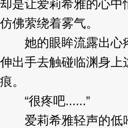
却是让爱莉希雅的心中
仿佛萦绕着雾气。
3XzJ
她的眼眸流露出心疼
伸出手去触碰临渊身上
痕。
3XzJq9
“很疼吧......”
3XzJq
爱莉希雅轻声的低吟