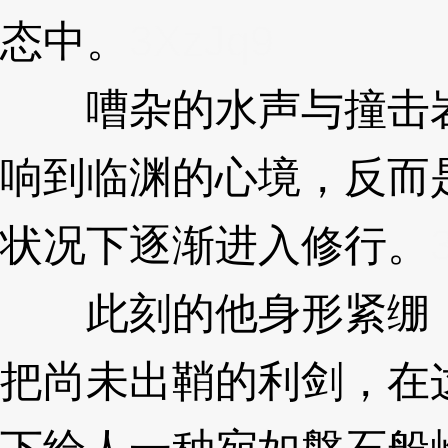
态中。
3XzJq9
嘈杂的水声与撞击岩
响到临渊的心境，反而
状况下逐渐进入修行。
此刻的他身形紧绷，
把尚未出鞘的利剑，在