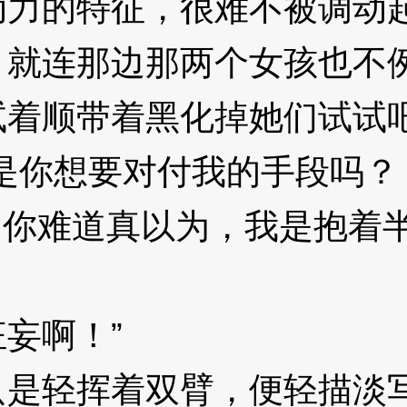
的特征，很难不被调动起
就连那边那两个女孩也不例外
着顺带着黑化掉她们试试
你想要对付我的手段吗？
.你难道真以为，我是抱着
妄啊！”
3XzJqp
轻挥着双臂，便轻描淡写