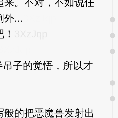
来。不对，不如说任
...
3XzJqp
吧！
3XzJqp
3XzJqp
半吊子的觉悟，所以才
般的把恶魔兽发射出