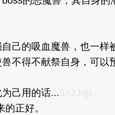
oss的恶魔兽，其自身的
qp
己的吸血魔兽，也一样被
使兽不得不献祭自身，可以
己用的话...
3XzJqp
来的正好。
3XzJqp