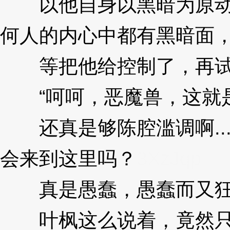
以他自身以黑暗为原动力
何人的内心中都有黑暗面，
等把他给控制了，再试
“呵呵，恶魔兽，这就是
还真是够陈腔滥调啊..
会来到这里吗？
3XzJqp
真是愚蠢，愚蠢而又狂
叶枫这么说着，竟然只是