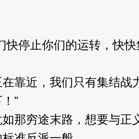
快停止你们的运转，快快
靠近，我们只有集结战力
！”
3XzJqp
那穷途末路，想要与正义
的标准反派一般。
3XzJqp