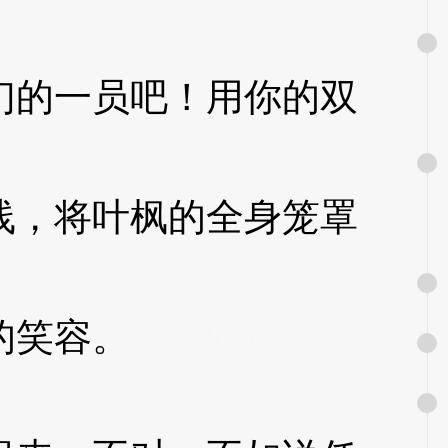
的一员吧！用你的双
，将叶枫的全身笼罩
的笑容。
3XzJqp