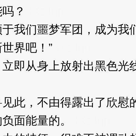
能吗？
3XzJqp
我们噩梦军团，成为我们
世界吧！”
3XzJqp
即从身上放射出黑色光线
见此，不由得露出了欣慰
负面能量的。
3XzJqp