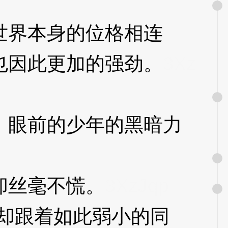
界本身的位格相连
也因此更加的强劲。
3Xz
眼前的少年的黑暗力
却丝毫不慌。
3XzJqp
却跟着如此弱小的同