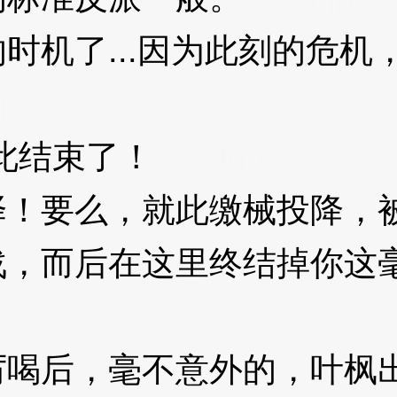
机了...因为此刻的危机
qp
此结束了！
3XzJqp
！要么，就此缴械投降，
而后在这里终结掉你这毫
后，毫不意外的，叶枫出