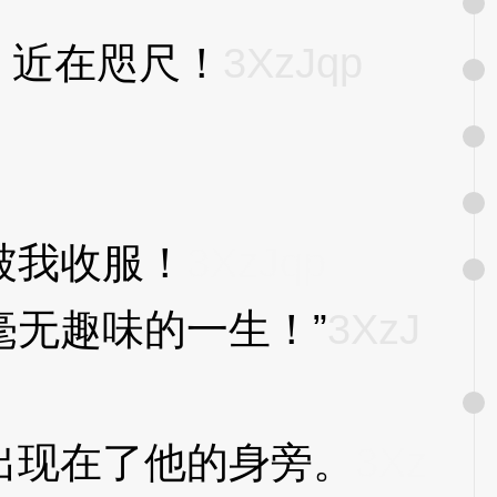
，近在咫尺！
3XzJqp
被我收服！
3XzJqp
无趣味的一生！”
3XzJ
现在了他的身旁。
3Xz