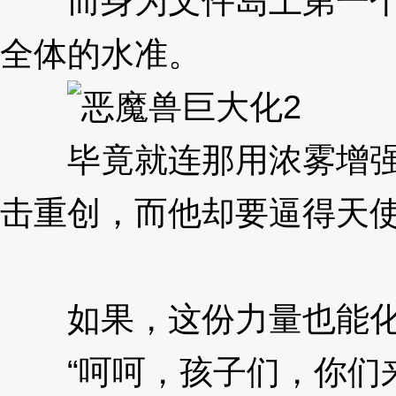
而身为文件岛上第一个b
全体的水准。
3XzJqp
3XzJ
毕竟就连那用浓雾增强自
击重创，而他却要逼得天
Jqp
如果，这份力量也能化为
“呵呵，孩子们，你们