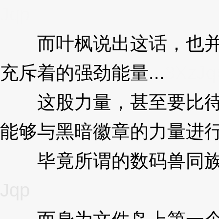
Jqp
而叶枫说出这话，也并非
充斥着的强劲能量...
3XzJq
这股力量，甚至要比待在
能够与黑暗徽章的力量进
毕竟所谓的数码兽同族虽
Jqp