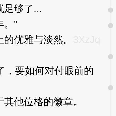
够了...
3XzJqp
。”
3XzJqp
的优雅与淡然。
3XzJq
了，要如何对付眼前的
其他位格的徽章。
3Xz