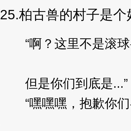
25.柏古兽的村子是
“啊？这里不是滚球
C
但是你们到底是...”
“嘿嘿嘿，抱歉你们
C