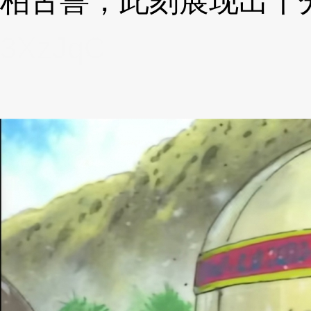
柏古兽，此刻展现出十
3XzJqC