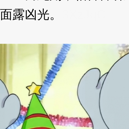
面露凶光。
3XzJqC