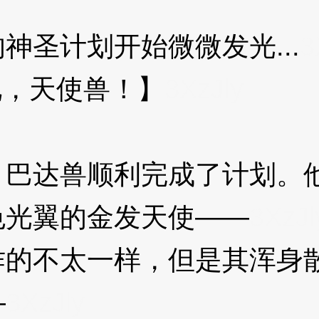
圣计划开始微微发光...
3
化，天使兽！】
3XzJly
达兽顺利完成了计划。他
色光翼的金发天使——
3XzJl
不太一样，但是其浑身散
—
3XzJly