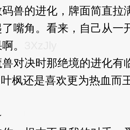
码兽的进化，牌面简直拉
嘴角。看来，自己从一开
果啊。
3XzJly
对决时那绝境的进化有临
隔，叶枫还是喜欢更为热血而
~
3XzJly