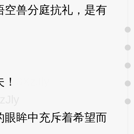
空兽分庭抗礼，是有
夫！
3XzJly
zJly
眼眸中充斥着希望而