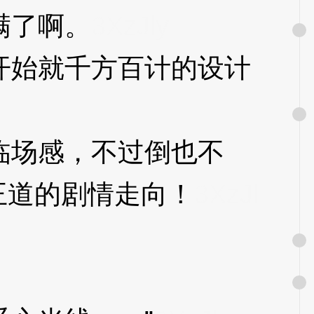
满了啊。
3XzJly
始就千方百计的设计
场感，不过倒也不
王道的剧情走向！
3XzJl