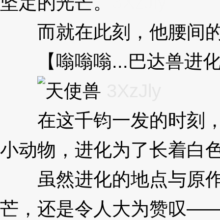
坚定的光芒。
3XzJly
而就在此刻，他腰间的神
【嗡嗡嗡...巴达兽进
3XzJly
在这千钧一发的时刻，巴
小动物，进化为了长着白
虽然进化的地点与原作的
芒，还是令人大为赞叹—