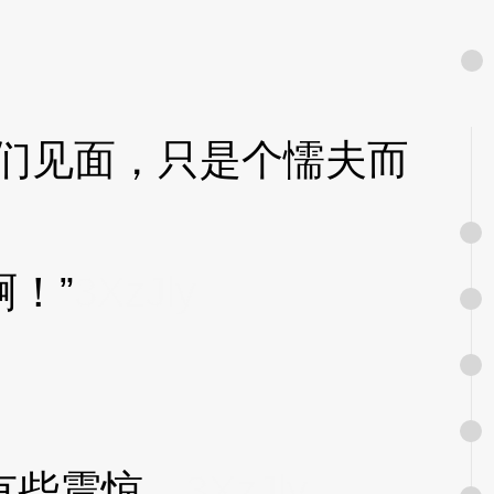
们见面，只是个懦夫而
！”
3XzJly
有些震惊。
3XzJly