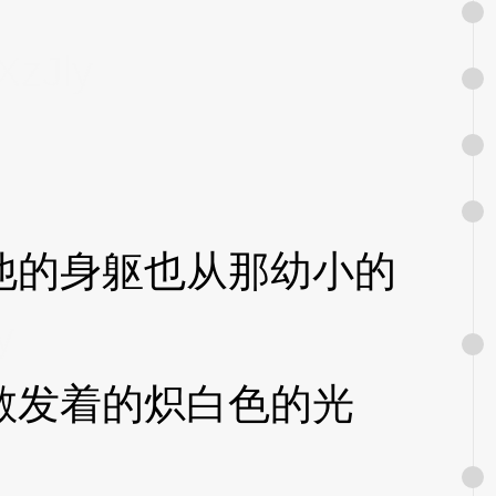
XzJly
的身躯也从那幼小的
y
发着的炽白色的光