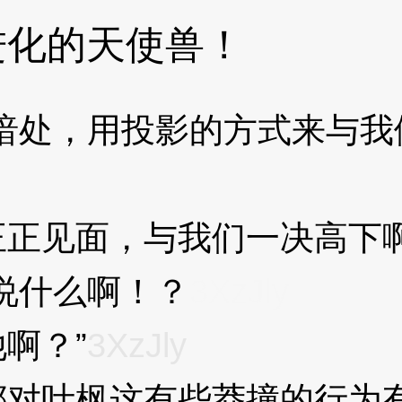
进化的天使兽！
处，用投影的方式来与我
见面，与我们一决高下啊
说什么啊！？
3XzJly
啊？”
3XzJly
对叶枫这有些莽撞的行为