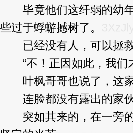
毕竟他们这纤弱的幼年期
些过于蜉蝣撼树了。
3XzJl
已经没有人，可以拯救他
“不！正因如此，我们
叶枫哥哥也说了，这家
连脸都没有露出的家伙，
突如其来的，在一旁的阿