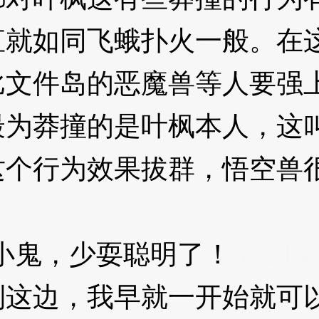
如同飞蛾扑火一般。在这
比文件岛的恶魔兽等人要强
为莽撞的是叶枫本人，这
行为效果拔群，悟空兽很
鬼，少耍聪明了！
3XzJly
边，我早就一开始就可以