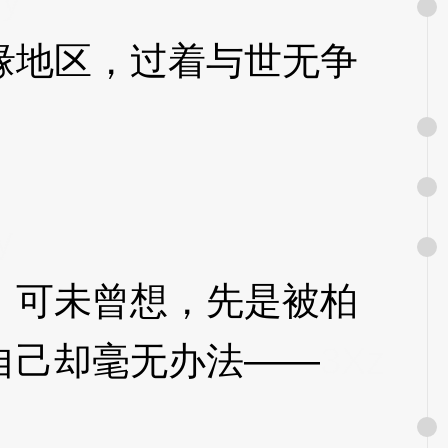
ly
地区，过着与世无争
y
可未曾想，先是被柏
自己却毫无办法——
3Xz