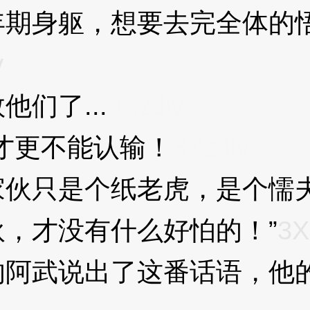
身躯，想要去完全体的悟
y
们了...
3XzJly
才更不能认输！
3XzJly
伙只是个纸老虎，是个懦
才没有什么好怕的！”
3X
武说出了这番话语，他的