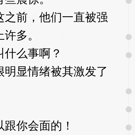
之前，他们一直被强
上许多。
3XzJly
叫什么事啊？
3XzJly
明显情绪被其激发了
跟你会面的！
3XzJly