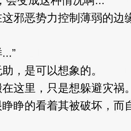
变成这种情况啊...
3XzJ
邪恶势力控制薄弱的边缘
.”
3XzJly
助，是可以想象的。
3XzJl
这里，只是想躲避灾祸。
眼睁睁的看着其被破坏，而