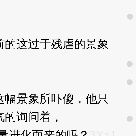
的这过于残虐的景象
幅景象所吓傻，他只
气的询问着，
3XzJqs
量进化而来的吗？
3XzJ