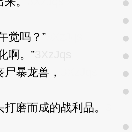
出来。
3XzJqs
午觉吗？”
3XzJqs
化啊。”
3XzJqs
丧尸暴龙兽，
3XzJqs
打磨而成的战利品。
3