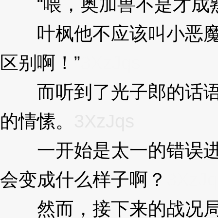
“喂，奥加兽不是才成
叶枫他不应该叫小恶魔兽
区别啊！”
3XzJqs
而听到了光子郎的话语，
的情愫。
3XzJqs
一开始是太一的错误进化
会变成什么样子啊？
3XzJq
然而，接下来的战况局