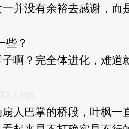
并没有余裕去感谢，而是
一些？
3XzJqs
啊？完全体进化，难道就
3XzJqs
扇人巴掌的桥段，叶枫一