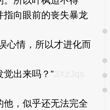
。所以叶枫迫不得
并指向眼前的丧失暴龙
误心情，所以才进化而
觉出来吗？”
3XzJqs
3XzJqs
他，似乎还无法完全