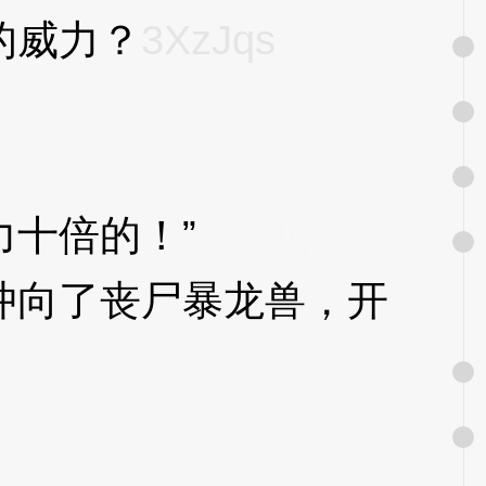
的威力？
3XzJqs
十倍的！”
3XzJqs
向了丧尸暴龙兽，开