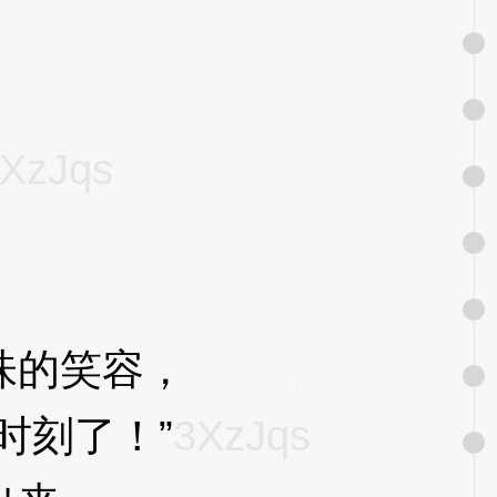
zJqs
XzJqs
味的笑容，
3XzJqs
时刻了！”
3XzJqs