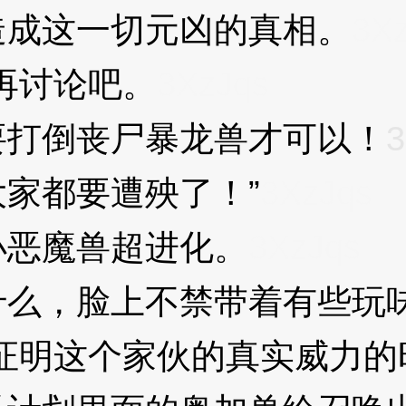
造成这一切元凶的真相。
3X
再讨论吧。
3XzJqs
打倒丧尸暴龙兽才可以！
3
家都要遭殃了！”
3XzJqs
恶魔兽超进化。
3XzJqs
么，脸上不禁带着有些玩
明这个家伙的真实威力的