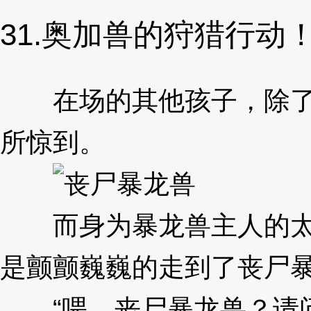
31.奥加兽的狩猎行动
在场的其他孩子，除了叶
所惊到。
3XzJqs
3XzJqs
而身为暴龙兽主人的太一
是颤颤巍巍的走到了丧尸
“喂，丧尸暴龙兽？请问