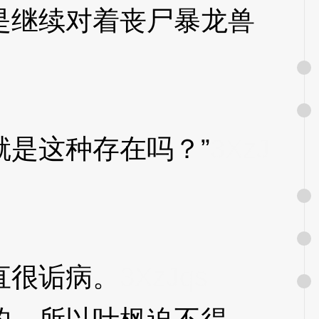
继续对着丧尸暴龙兽
是这种存在吗？”
3XzJ
直很诟病。
3XzJqs