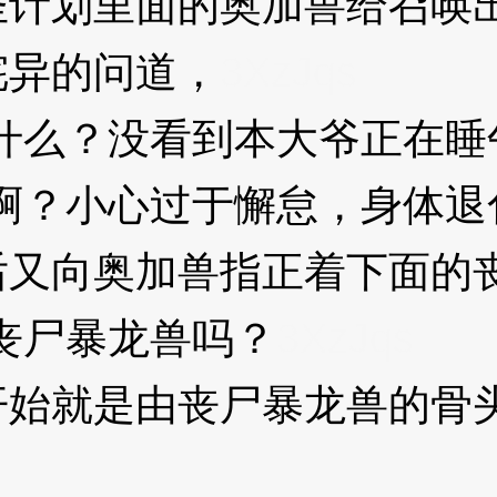
计划里面的奥加兽给召唤
异的问道，
3XzJqs
么？没看到本大爷正在睡
？小心过于懈怠，身体退
又向奥加兽指正着下面的
丧尸暴龙兽吗？
3XzJqs
就是由丧尸暴龙兽的骨头