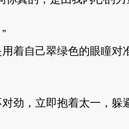
”
3XzJqs
着自己翠绿色的眼瞳对准
劲，立即抱着太一，躲避