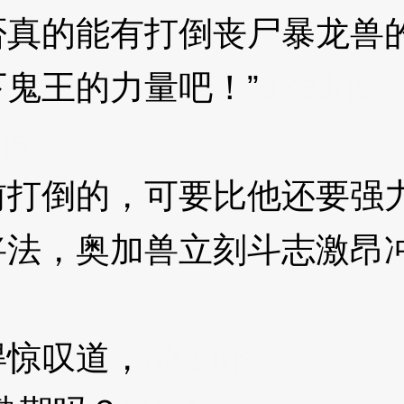
真的能有打倒丧尸暴龙兽
鬼王的力量吧！”
3XzJqs
qs
倒的，可要比他还要强力
，奥加兽立刻斗志激昂冲
惊叹道，
3XzJqs