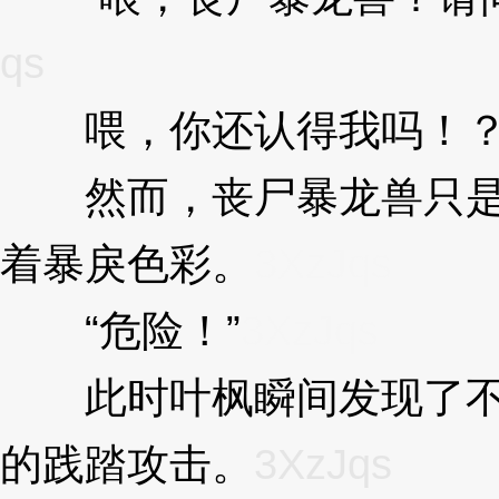
qs
喂，你还认得我吗！？
然而，丧尸暴龙兽只是用
着暴戾色彩。
3XzJqs
“危险！”
3XzJqs
此时叶枫瞬间发现了不对
的践踏攻击。
3XzJqs