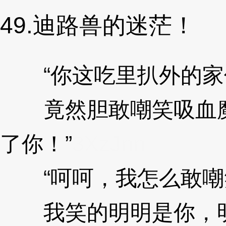
49.迪路兽的迷茫！
“你这吃里扒外的家
竟然胆敢嘲笑吸血魔
了你！”
3XzJnn
“呵呵，我怎么敢嘲
我笑的明明是你，明