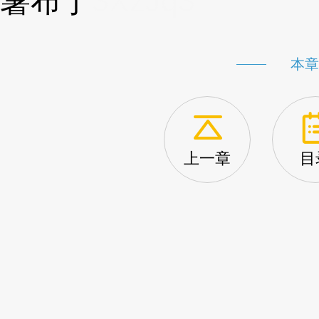
薯布丁
3XzJq3
本章
上一章
目