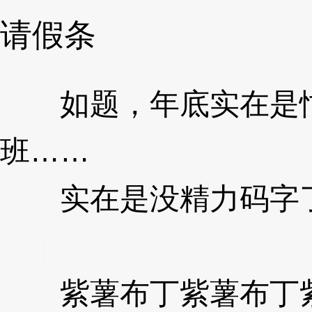
请假条
如题，年底实在是忙
班……
3XzJq3
实在是没精力码字了
zJq3
紫薯布丁紫薯布丁紫