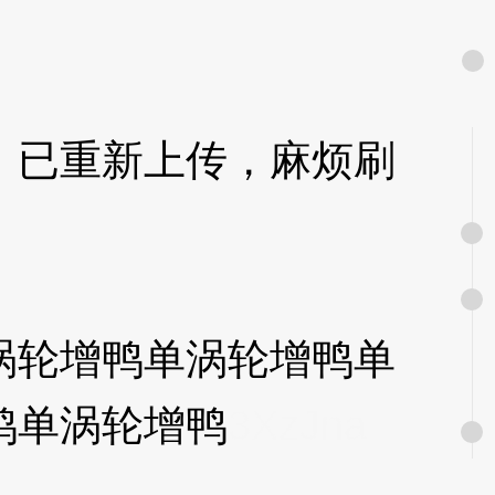
已重新上传，麻烦刷
轮增鸭单涡轮增鸭单
鸭单涡轮增鸭
3XzJna