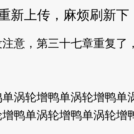
重新上传，麻烦刷新下
意，第三十七章重复了，
涡轮增鸭单涡轮增鸭单涡
轮增鸭单涡轮增鸭单涡轮增