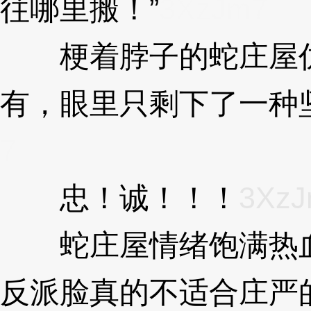
往哪里搬！”
3XzJm7
梗着脖子的蛇庄屋仿
有，眼里只剩下了一种
7
忠！诚！！！
3Xz
蛇庄屋情绪饱满热血
反派脸真的不适合庄严