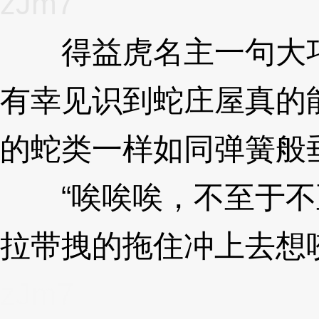
zJm7
得益虎名主一句大巧
有幸见识到蛇庄屋真的
的蛇类一样如同弹簧般
“唉唉唉，不至于不至
拉带拽的拖住冲上去想
zJm7