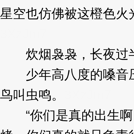
星空也仿佛被这橙色火
3XzJm7
炊烟袅袅，长夜过
少年高八度的嗓音压
鸟叫虫鸣。
3XzJm7
“你们是真的出生啊