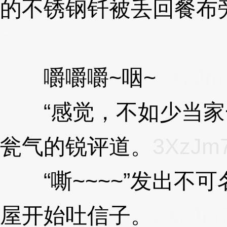
的不锈钢钎被丢回餐布
7
嚼嚼嚼~咽~
3XzJm
“感觉，不如少当家一
瓮气的锐评道。
3XzJm
“嘶~~~~”发出不
屋开始吐信子。
3XzJm