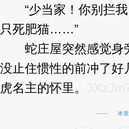
“少当家！你别拦我
只死肥猫……”
3XzJm7
蛇庄屋突然感觉身旁
没止住惯性的前冲了好
虎名主的怀里。
3XzJm
本章