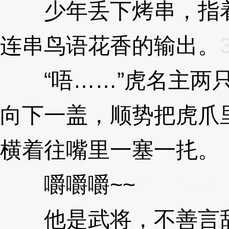
少年丢下烤串，指着
连串鸟语花香的输出。
“唔……”虎名主两只
向下一盖，顺势把虎爪
横着往嘴里一塞一扥。
嚼嚼嚼~~
3XzJm7
他是武将，不善言