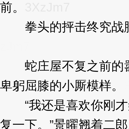
前。
3XzJm7
拳头的抨击终究战胜
zJm7
蛇庄屋不复之前的嚣
卑躬屈膝的小厮模样。
“我还是喜欢你刚才
复一下。”景曜翘着二