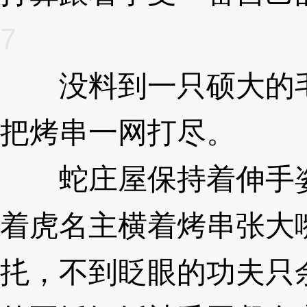
7
没料到一只硕大的毛
把烤串一网打尽。
3Xz
蛇庄屋保持着伸手姿
着虎名主横着烤串张大
扥，不到眨眼的功夫只