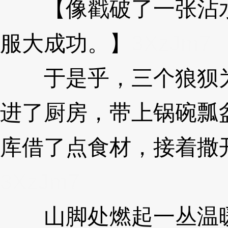
【像戳破了一张沾水
服大成功。】
3XzJm7
于是乎，三个狼狈为
进了厨房，带上锅碗瓢
库借了点食材，接着撒
3XzJm7
山脚处燃起一丛温暖