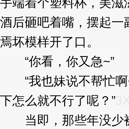
手端着个塑料杯，美滋
酒后砸吧着嘴，摆起一
焉坏模样开了口。
3Xz
“你看，你又急~”
3
“我也妹说不帮忙啊
下怎么就不行了呢？”
3
当即，那些年没少被p