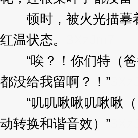
顿时，被火光描摹着
红温状态。
3XzJm7
“唉？！你们特（爸
都没给我留啊？！”
3Xz
“叽叽啾啾叽啾啾（
动转换和谐音效）”
3Xz