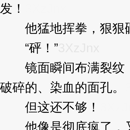
发！
3XzJnx
他猛地挥拳，狠狠砸
“砰！”
3XzJnx
镜面瞬间布满裂纹，
破碎的、染血的面孔。
但这还不够！
3XzJ
他像是彻底疯了，又