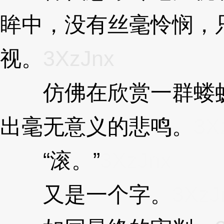
眸中，没有丝毫怜悯，
视。
3XzJnx
仿佛在欣赏一群蝼蚁
出毫无意义的悲鸣。
3X
“滚。”
3XzJnx
又是一个字。
3XzJ