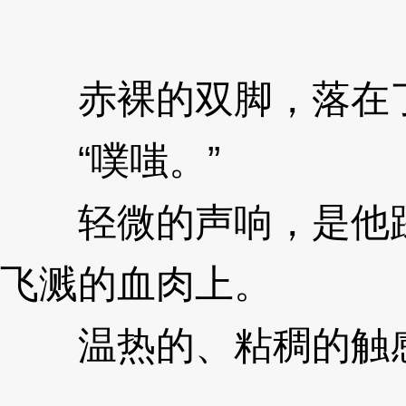
nx
赤裸的双脚，落在
“噗嗤。”
3XzJnx
轻微的声响，是他踩
飞溅的血肉上。
3XzJnx
温热的、粘稠的触感