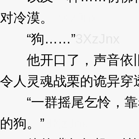
对冷漠。
3XzJnx
“狗……”
3XzJnx
他开口了，声音依旧
令人灵魂战栗的诡异穿
“一群摇尾乞怜，靠
的狗。”
3XzJnx