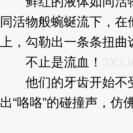
鲜红的液体如同活物
同活物般蜿蜒流下，在
上，勾勒出一条条扭曲
不止是流血！
3XzJ
他们的牙齿开始不受
出“咯咯”的碰撞声，仿
XzJnx