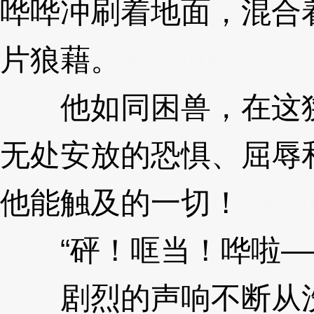
哗哗冲刷着地面，混合
片狼藉。
3XzJnx
他如同困兽，在这狭
无处安放的恐惧、屈辱
他能触及的一切！
3XzJ
“砰！哐当！哗啦—
剧烈的声响不断从洗