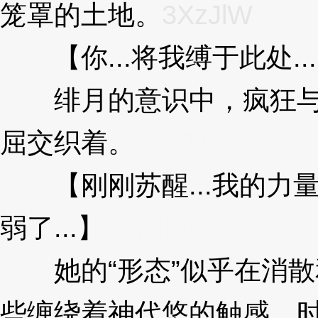
笼罩的土地。
3XzJlW
【你...将我缚于此处..
绯月的意识中，疯狂与
屈交织着。
3XzJlW
【刚刚苏醒...我的力量..
弱了...】
3XzJlW
她的“形态”似乎在消散
些缠绕着神代悠的触感，