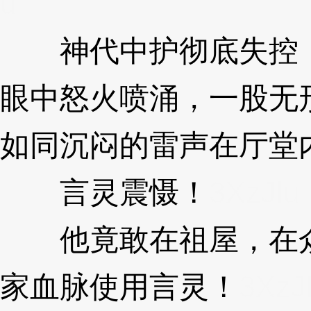
u
神代中护彻底失控，
眼中怒火喷涌，一股无
如同沉闷的雷声在厅堂
言灵震慑！
3XzJlu
他竟敢在祖屋，在众
家血脉使用言灵！
3XzJ