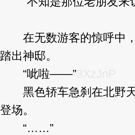
“不知是那位老朋友来访
zJnP
在无数游客的惊呼中，
踏出神邸。
3XzJnP
“呲啦——”
3XzJnP
黑色轿车急刹在北野天
登场。
3XzJnP
“……”
3XzJnP