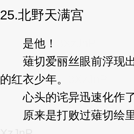
25.北野天满宫
是他！
3XzJnP
薙切爱丽丝眼前浮现出
的红衣少年。
3XzJnP
心头的诧异迅速化作了
原来是打败过薙切绘里
XzJnP