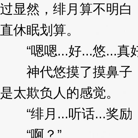
过显然，绯月算不明白
直休眠划算。
3XzJpW
“嗯嗯...好...悠...真好.
神代悠摸了摸鼻子，
是太欺负人的感觉。
3X
“绯月...听话...奖励
“啊？”
3XzJpW