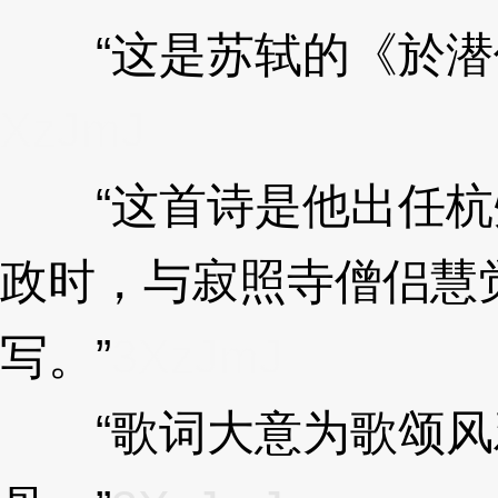
“这是苏轼的《於潜僧
XzJmJ
“这首诗是他出任杭
政时，与寂照寺僧侣慧
写。”
3XzJmJ
“歌词大意为歌颂风