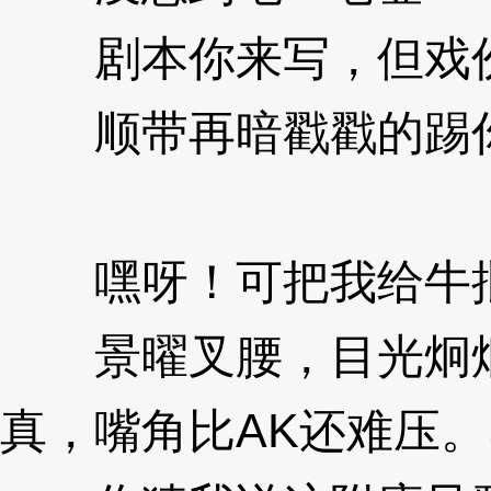
剧本你来写，但戏份
顺带再暗戳戳的踢你
J
嘿呀！可把我给牛
景曜叉腰，目光炯炯
真，嘴角比AK还难压。