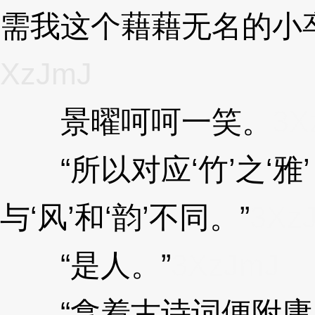
需我这个藉藉无名的小
XzJmJ
景曜呵呵一笑。
3X
“所以对应‘竹’之‘雅
与‘风’和‘韵’不同。”
3Xz
“是人。”
3XzJmJ
“拿着古诗词便附庸