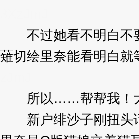
3XzJmJ
不过她看不明白不要
薙切绘里奈能看明白就
zJmJ
所以……帮帮我！
新户绯沙子刚扭头话