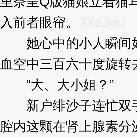
里奈呈Q版猫娘立着猫
入前者眼帘。
3XzJmJ
她心中的小人瞬间如
血空中三百六十度旋转
“大、大小姐？”
3X
新户绯沙子连忙双手
腔内这颗在肾上腺素分泌