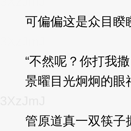
3XzJmJ
可偏偏这是众目睽睽
3XzJmJ
“不然呢？你打我撒
景曜目光炯炯的眼神
3XzJmJ
管原道真一双筷子握