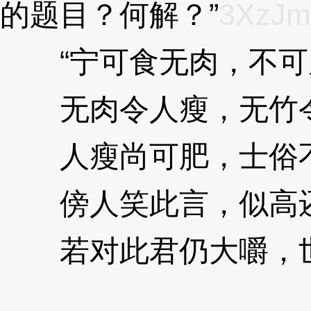
的题目？何解？”
3XzJm
“宁可食无肉，不可
无肉令人瘦，无竹
人瘦尚可肥，士俗
傍人笑此言，似高
若对此君仍大嚼，世
XzJmJ