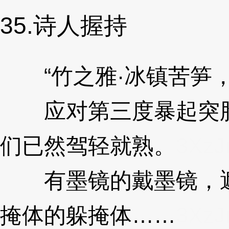
35.诗人握持
“竹之雅·冰镇苦笋，
应对第三度暴起突脸
们已然驾轻就熟。
3XzJ
有墨镜的戴墨镜，遮
掩体的躲掩体……
3XzJ