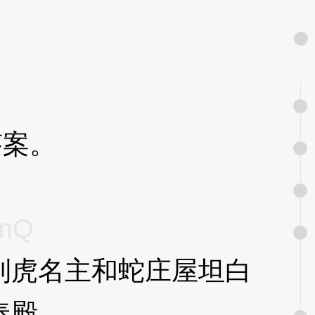
答案。
3XzJmQ
mQ
虎名主和蛇庄屋坦白
奉殿。
3XzJmQ