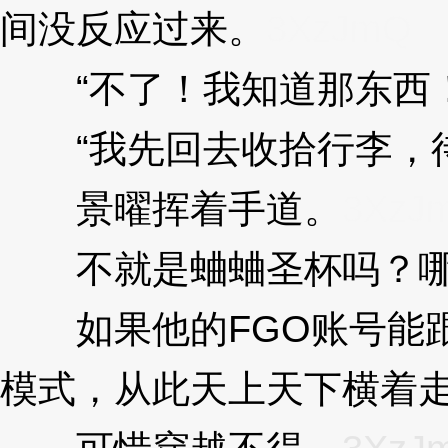
间没反应过来。
3XzJmQ
“不了！我知道那东西！
“我先回去收拾行李，待
景曜挥着手道。
3XzJ
不就是蛐蛐圣杯吗？哪
如果他的FGO账号能跟
模式，从此天上天下横着