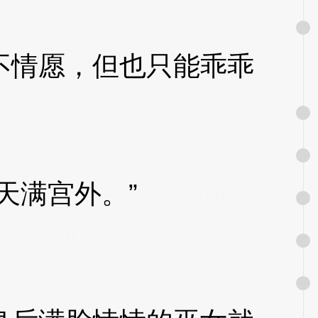
情愿，但也只能乖乖
满宫外。”
3XzJmQ
。
3XzJmQ