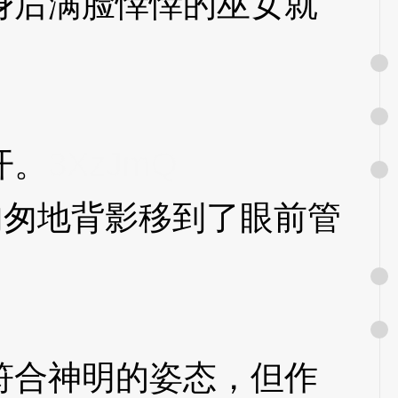
后满脸悻悻的巫女就
开。
3XzJmQ
匆地背影移到了眼前管
合神明的姿态，但作