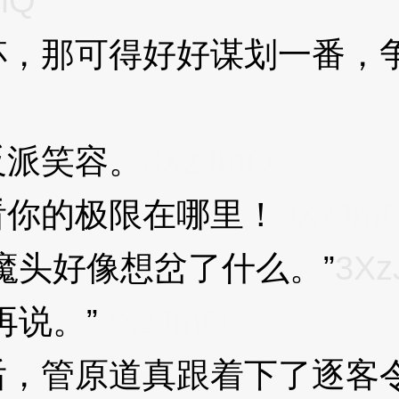
mQ
那可得好好谋划一番，争
派笑容。
3XzJmQ
你的极限在哪里！
3XzJm
头好像想岔了什么。”
3X
说。”
3XzJmQ
，管原道真跟着下了逐客