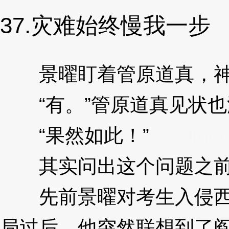
37.灾难始终慢我一步
景曜盯着管原道真，神
“有。”管原道真见状也
“果然如此！”
3XzJmQ
其实问出这个问题之前
先前景曜对考生入侵西楼
局过后，他突然联想到了