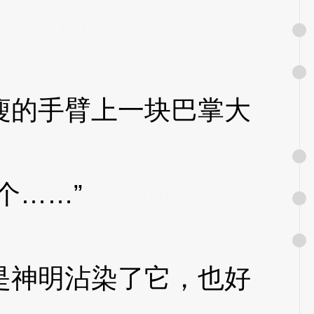
3XzJmQ
的手臂上一块巴掌大
个……”
3XzJmQ
神明沾染了它，也好