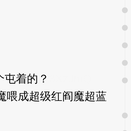
个屯着的？
3XzJmQ
魔喂成超级红阎魔超蓝