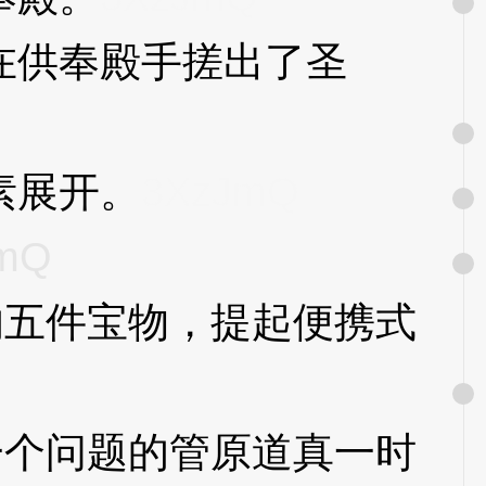
供奉殿手搓出了圣
素展开。
3XzJmQ
mQ
五件宝物，提起便携式
个问题的管原道真一时