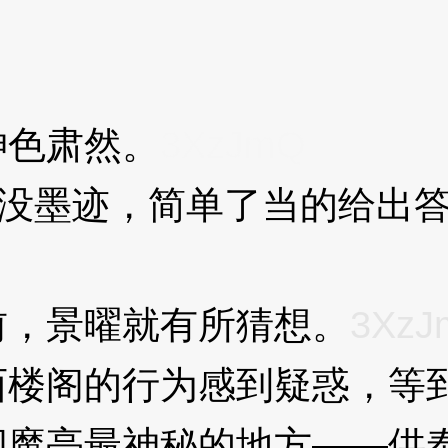
色肃然。
3XzJmQ
没墨迹，简单了当的给出
，景曜就有所猜想。
3XzJ
阁的行为感到疑惑，等到
阎魔亭最神秘的地方——供