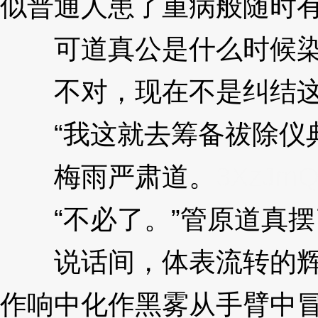
似普通人患了重病般随时
可道真公是什么时候染
不对，现在不是纠结这
“我这就去筹备祓除仪典
梅雨严肃道。
3XzJm
“不必了。”管原道真摆
说话间，体表流转的辉光
作响中化作黑雾从手臂中