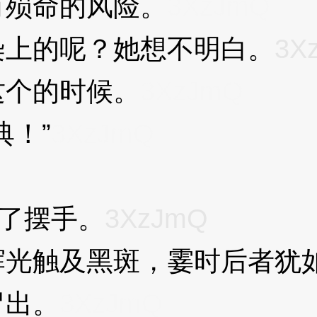
有殒命的风险。
3XzJmQ
上的呢？她想不明白。
3X
个的时候。
3XzJmQ
！”
3XzJmQ
Q
了摆手。
3XzJmQ
触及黑斑，霎时后者犹如
冒出。
3XzJmQ