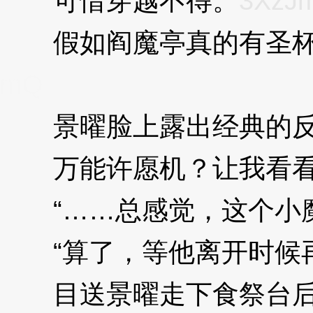
可惜穿越不得。
3XzJ
假如阎魔亭真的有圣杯，
mQ
景曜脸上露出经典的反
万能许愿机？让我看看
“……总感觉，这个小魔
“算了，等他离开时候再
目送景曜走下食祭台后