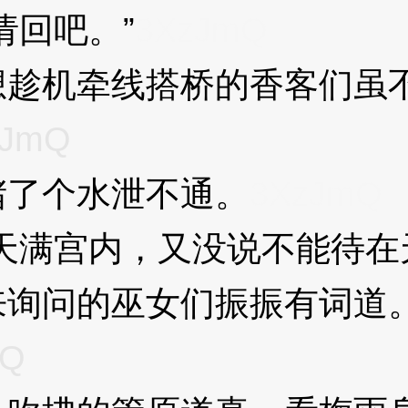
回吧。”
3XzJmQ
机牵线搭桥的香客们虽不
zJmQ
了个水泄不通。
3XzJmQ
满宫内，又没说不能待在天
询问的巫女们振振有词道
mQ