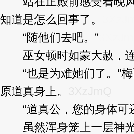
站在正殿前感受着晚风吹
知道是怎么回事了。
3XzJ
“随他们去吧。”
3XzJ
巫女顿时如蒙大赦，连
“也是为难她们了。”梅
原道真身上。
3XzJmQ
“道真公，您的身体可还
虽然浑身笼上一层神光的