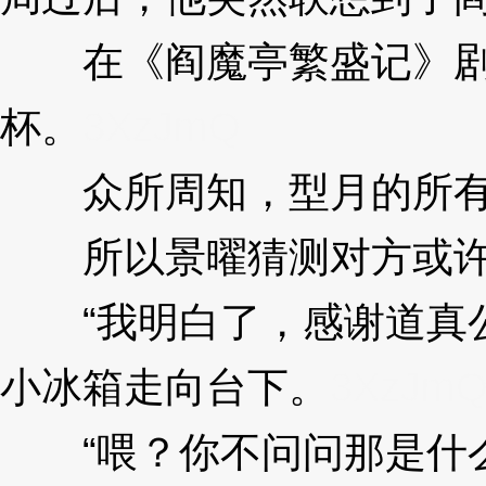
在《阎魔亭繁盛记》剧情
杯。
3XzJmQ
众所周知，型月的所有
所以景曜猜测对方或许
“我明白了，感谢道真公
小冰箱走向台下。
3XzJm
“喂？你不问问那是什么