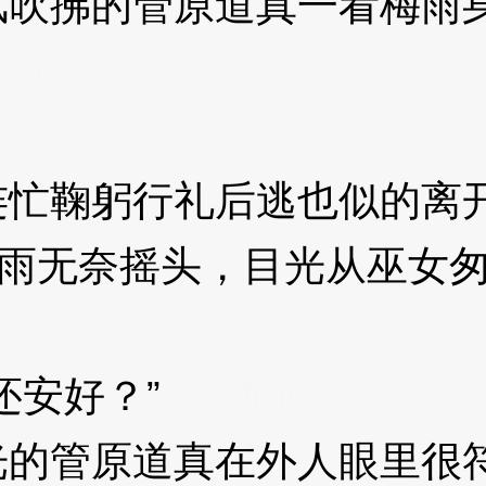
拂的管原道真一看梅雨身
mQ
mQ
忙鞠躬行礼后逃也似的离
雨无奈摇头，目光从巫女匆
安好？”
3XzJmQ
管原道真在外人眼里很符