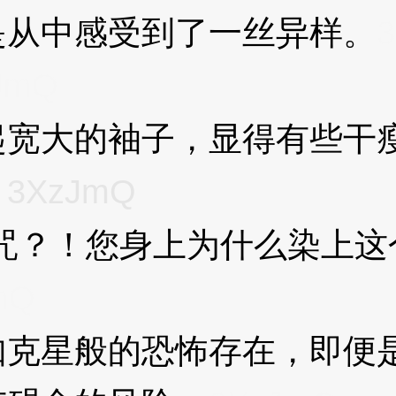
是从中感受到了一丝异样。
JmQ
大的袖子，显得有些干瘦
。
3XzJmQ
？！您身上为什么染上这
mQ
星般的恐怖存在，即便是