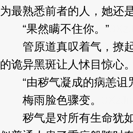
为最熟悉前者的人，她还
“果然瞒不住你。”
3Xz
管原道真叹着气，撩起宽
的诡异黑斑让人怵目惊心
“由秽气凝成的病恙诅咒
梅雨脸色骤变。
3XzJ
秽气是对所有生命犹如克