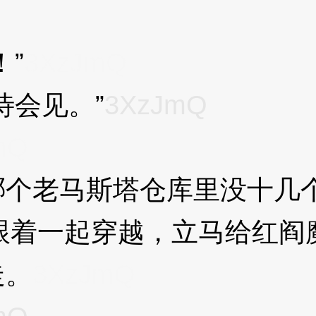
”
3XzJmQ
会见。”
3XzJmQ
mQ
个老马斯塔仓库里没十几
着一起穿越，立马给红阎
走。
3XzJmQ