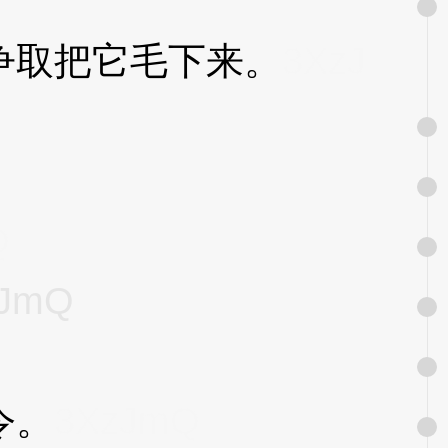
取把它毛下来。
3XzJ
Q
zJmQ
令。
3XzJmQ