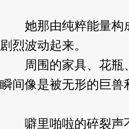
zJlD
她那由纯粹能量构成
剧烈波动起来。
3XzJlD
周围的家具、花瓶、
瞬间像是被无形的巨兽
lD
噼里啪啦的碎裂声不