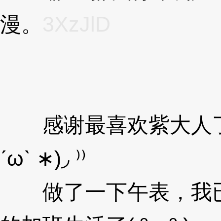
漫。
3XzJlD
感谢最喜欢紫大人了老爷
ˊωˋ ∗)◞ ⁾⁾
做了一下午表，我已