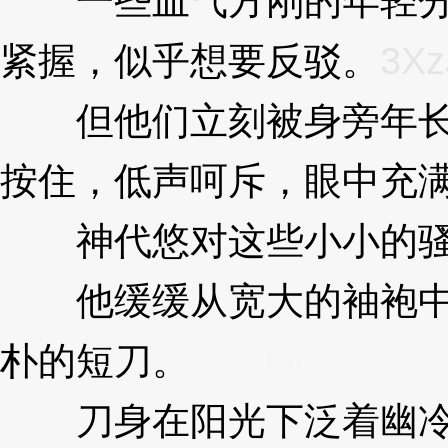
一些血气方刚的年轻分
紧握，似乎想要反驳。
3Xz
但他们立刻被身旁年长
按住，低声呵斥，眼中充
神代悠对这些小小的骚
他缓缓从宽大的袖袍中
朴的短刀。
3XzJnr
刀身在阳光下泛着幽冷