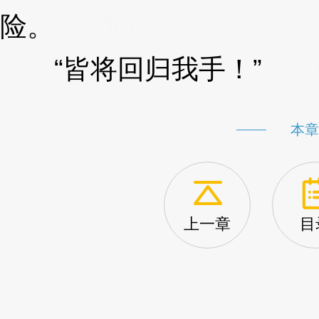
险。
3XzJnr
“皆将回归我手！”
3XzJ
本章
上一章
目