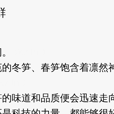
鲜
间。
3XzJnD
冬笋、春笋饱含着凛然神
XzJnD
味道和品质便会迅速走向
还是科技的力量，都能够很