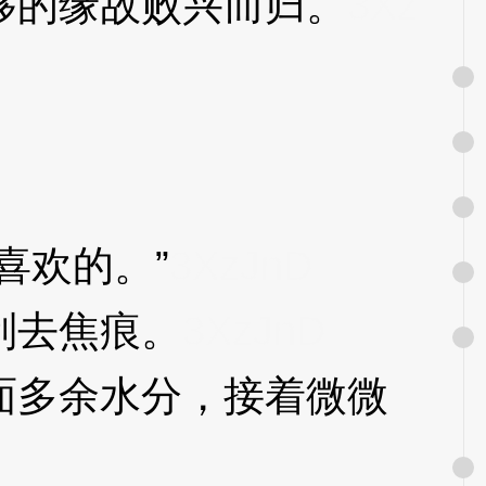
的缘故败兴而归。
3Xz
喜欢的。”
3XzJnD
刮去焦痕。
3XzJnD
多余水分，接着微微