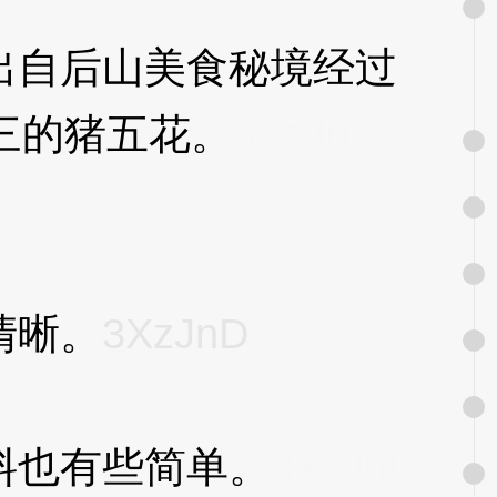
自后山美食秘境经过
三的猪五花。
3XzJnD
清晰。
3XzJnD
也有些简单。
3XzJnD