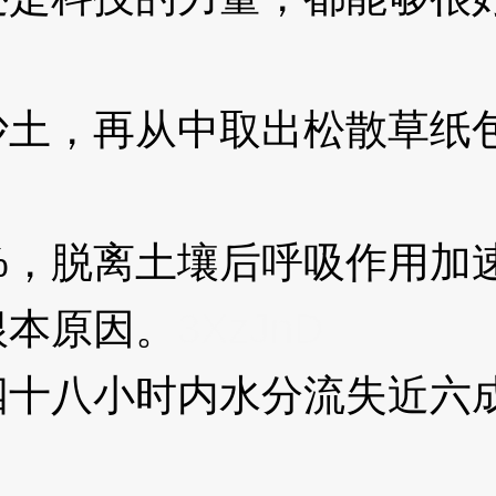
，再从中取出松散草纸包
，脱离土壤后呼吸作用加
根本原因。
3XzJnD
八小时内水分流失近六成