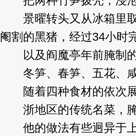
把两种竹笋拨壳，浸泡
景曜转头又从冰箱里取出
阉割的黑猪，经过34小时
以及阎魔亭年前腌制的
冬笋、春笋、五花、咸
随着四种食材的依次展
浙地区的传统名菜，腌
他的做法有些迥异于上一