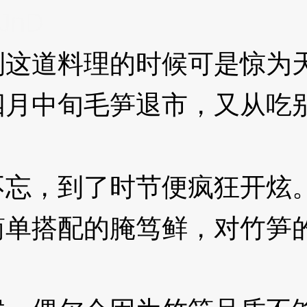
JnD
道料理的时候可是惊为天
四月中旬毛笋退市，又从吃
忘，到了时节便疯狂开炫
搭配的腌笃鲜，对竹笋的