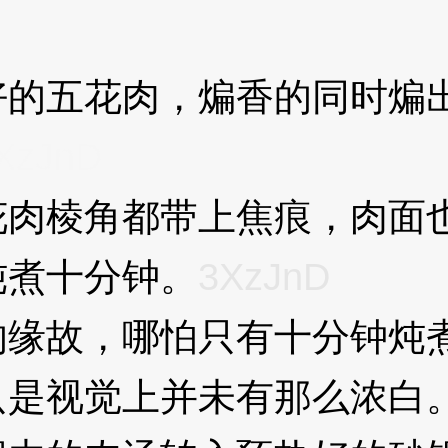
的五花肉，煸香的同时煸
XzJnD
棱角都带上焦痕，肉面也
炖煮十分钟。
3XzJnD
故，哪怕只有十分钟炖煮
只是视觉上并未有那么浓白