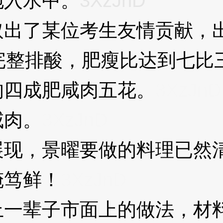
入水中。
3XzJnD
了某位考生友情贡献，出
完整排酸，肥瘦比达到七比
四成肥咸肉五花。
3XzJnD
肉。
3XzJnD
现，景曜要做的料理已然
笃鲜！
3XzJnD
辈子市面上的做法，材料