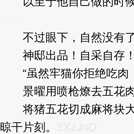
以至于他自己做的时候，
JnD
不过眼下，自然没有了
神邸出品！自采自存！
“虽然牢猫你拒绝吃肉，
景曜用喷枪燎去五花肉
将猪五花切成麻将块大小
晾干片刻。
3XzJnD