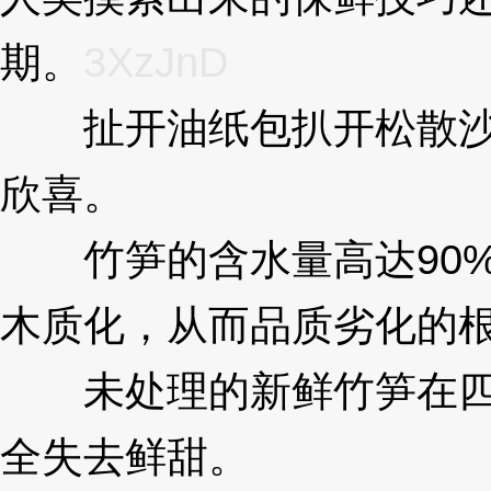
期。
3XzJnD
扯开油纸包扒开松散沙土
欣喜。
3XzJnD
竹笋的含水量高达90%
木质化，从而品质劣化的
未处理的新鲜竹笋在四十
全失去鲜甜。
3XzJnD