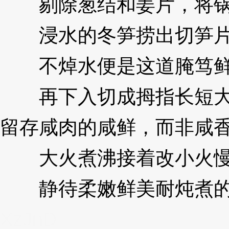
剔除葱结和姜片，将锅
浸水的冬笋捞出切笋片
不焯水便是这道腌笃鲜
再下入切成拇指长短大小
留存咸肉的咸鲜，而非咸
大火煮沸接着改小火慢
静待柔嫩鲜美耐炖煮的冬
XzJnD