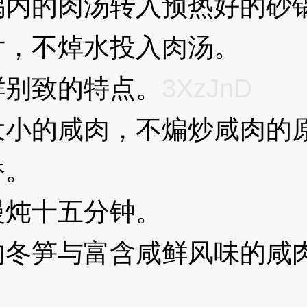
内的肉汤转入预热好的砂
，不焯水投入肉汤。
3XzJ
别致的特点。
3XzJnD
的咸肉，不煸炒咸肉的原
香。
3XzJnD
炖十五分钟。
3XzJnD
笋与富含咸鲜风味的咸肉