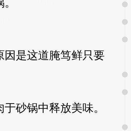
锅。
3XzJnD
nD
因是这道腌笃鲜只要
于砂锅中释放美味。
3