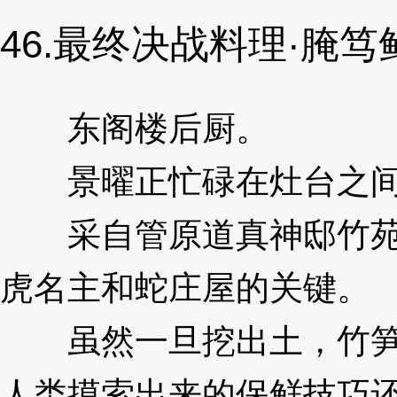
46.最终决战料理·腌笃
东阁楼后厨。
3XzJnD
景曜正忙碌在灶台之
采自管原道真神邸竹苑的
虎名主和蛇庄屋的关键。
3
虽然一旦挖出土，竹笋的
人类摸索出来的保鲜技巧