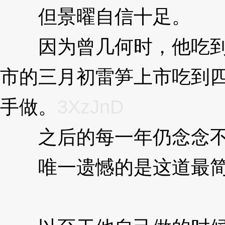
但景曜自信十足。
3Xz
因为曾几何时，他吃到这
市的三月初雷笋上市吃到
手做。
3XzJnD
之后的每一年仍念念不
唯一遗憾的是这道最简单
JnD