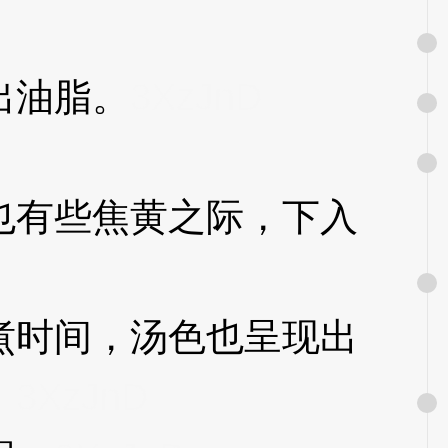
出油脂。
3XzJnD
有些焦黄之际，下入
时间，汤色也呈现出
。
3XzJnD