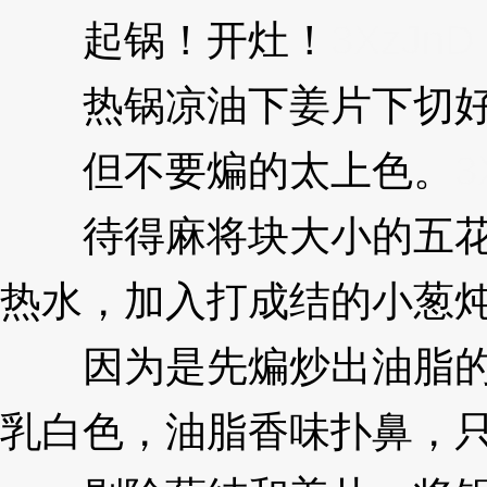
起锅！开灶！
3XzJnD
热锅凉油下姜片下切好
但不要煸的太上色。
3
待得麻将块大小的五花肉
热水，加入打成结的小葱
因为是先煸炒出油脂的缘
乳白色，油脂香味扑鼻，