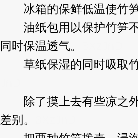
冰箱的保鲜低温使竹笋
油纸包用以保护竹笋不直
同时保温透气。
3XzJnD
草纸保湿的同时吸取竹笋
JnD
除了摸上去有些凉之外，
差别。
3XzJnD