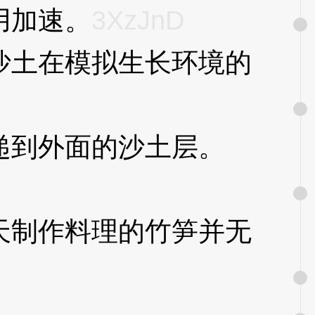
用加速。
3XzJnD
土在模拟生长环境的
到外面的沙土层。
3Xz
制作料理的竹笋并无