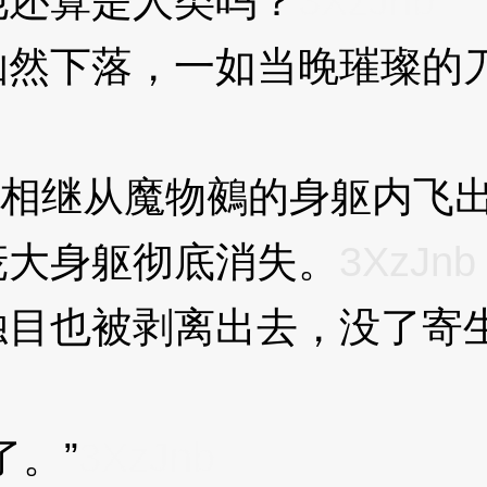
还算是人类吗？
3XzJnb
下落，一如当晚璀璨的刀
相继从魔物鵺的身躯内飞
大身躯彻底消失。
3XzJnb
也被剥离出去，没了寄生
。”
3XzJnb