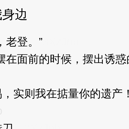
我身边
老登。”
3XzJnb
在面前的时候，摆出诱惑
，实则我在掂量你的遗产
b
刀。
3XzJnb