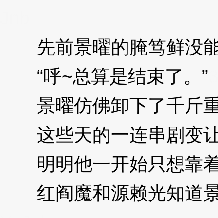
Jnb
先前景曜的腌笃鲜没能
“呼~总算是结束了。”
景曜仿佛卸下了千斤重
这些天的一连串剧变让
明明他一开始只想靠着
红阎魔和源赖光知道景曜