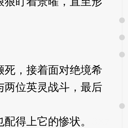
狠盯着景曜，直至形
死，接着面对绝境希
与两位英灵战斗，最后
配得上它的惨状。
3Xz