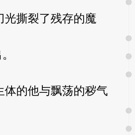
光撕裂了残存的魔
出。
3XzJnb
体的他与飘荡的秽气