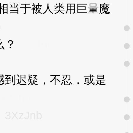
相当于被人类用巨量魔
b
么？
3XzJnb
到迟疑，不忍，或是
XzJnb
。
3XzJnb