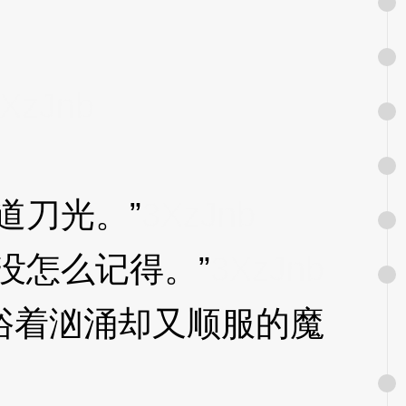
XzJnb
道刀光。”
3XzJnb
怎么记得。”
3XzJnb
着汹涌却又顺服的魔