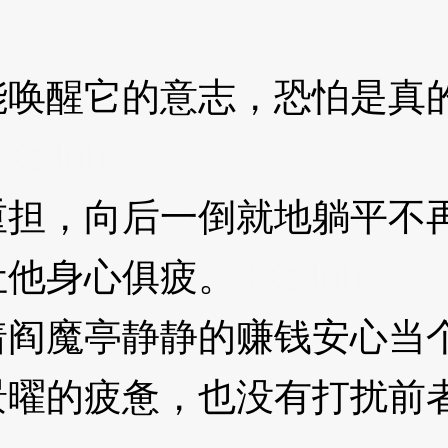
唤醒它的意志，恐怕是真
3XzJnb
担，向后一倒就地躺平不
他身心俱疲。
3XzJnb
阎魔亭静静的赚钱安心当
的疲惫，也没有打扰前者