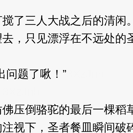
搅了三人大战之后的清闲
，只见漂浮在不远处的圣
问题了啾！”
3XzJnb
。
3XzJnb
佛压倒骆驼的最后一棵稻
视下，圣者餐皿瞬间破碎