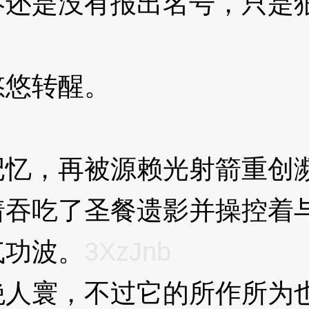
是没有报出名号，只是狠
悠转醒。
3XzJnb
3XzJnb
，再被源赖光射箭重创濒
着吞吃了圣餐遗影并操控着
气功波。
3XzJnb
寰，不过它的所作所为也