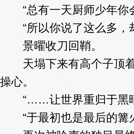
“总有一天厨师少年你会
“所以你说了这么多，却
景曜收刀回鞘。
3XzJn
天塌下来有高个子顶着，
操心。
3XzJnb
“……让世界重归于黑暗
“于最初也是最后的篝火