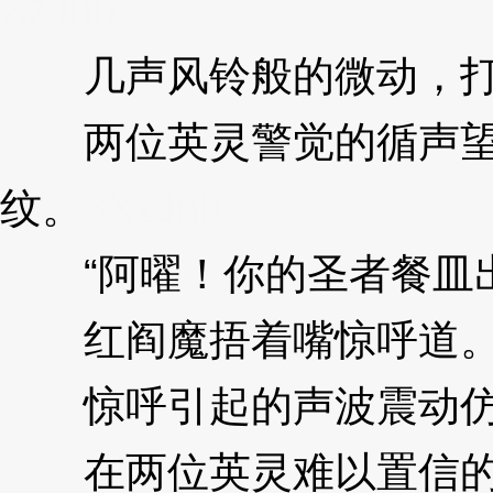
XzJnb
几声风铃般的微动，打
两位英灵警觉的循声望去
纹。
3XzJnb
“阿曜！你的圣者餐皿出
红阎魔捂着嘴惊呼道
惊呼引起的声波震动仿
在两位英灵难以置信的注