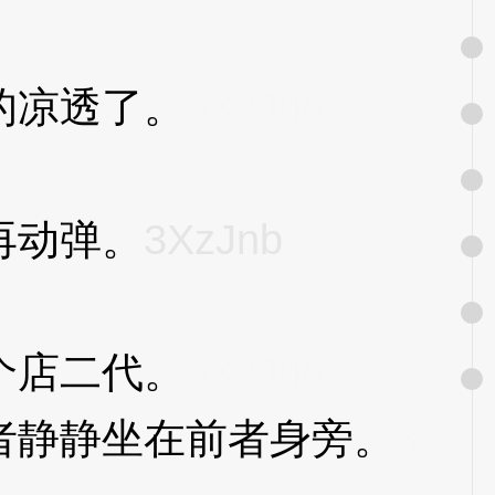
的凉透了。
3XzJnb
再动弹。
3XzJnb
个店二代。
3XzJnb
静静坐在前者身旁。
3