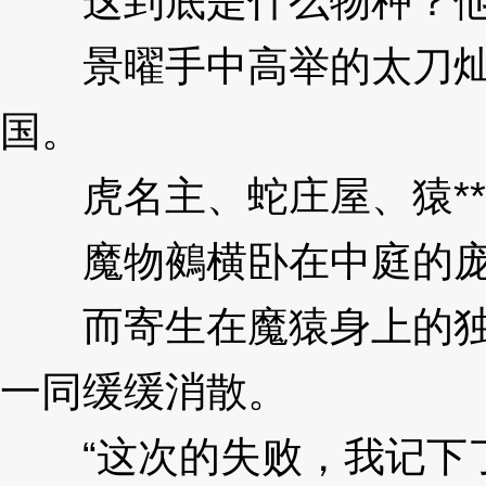
这到底是什么物种？他
景曜手中高举的太刀灿然
国。
3XzJnb
虎名主、蛇庄屋、猿**
魔物鵺横卧在中庭的庞
而寄生在魔猿身上的独目
一同缓缓消散。
3XzJnb
“这次的失败，我记下了