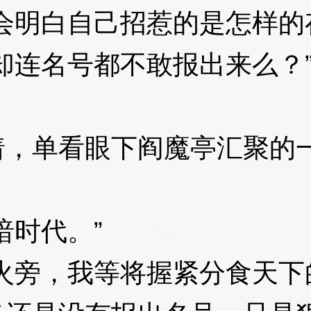
明白自己招惹的是怎样的
连名号都不敢报出来么？
b
单看眼下阎魔亭汇聚的一
时代。”
3XzJnb
旁，我等将握紧分食天下