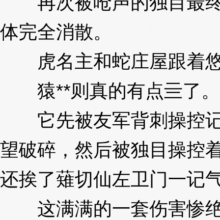
再次被呛声的独目最终还
体完全消散。
3XzJnb
虎名主和蛇庄屋跟着悠
猿**则真的有点亖了。
它先被友军背刺操控记忆
望破碎，然后被独目操控
还挨了薙切仙左卫门一记
这满满的一套伤害惨绝人