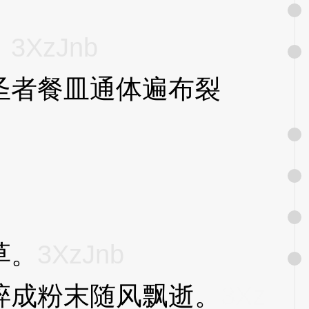
。
3XzJnb
者餐皿通体遍布裂
草。
3XzJnb
成粉末随风飘逝。
3Xz