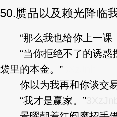
50.赝品以及赖光降临
“那么我也给你上一课，
“当你拒绝不了的诱惑摆
袋里的本金。”
3XzJnb
你以为我再和你谈交易
“我才是赢家。”
3XzJn
景曜朝着红阎魔招手借