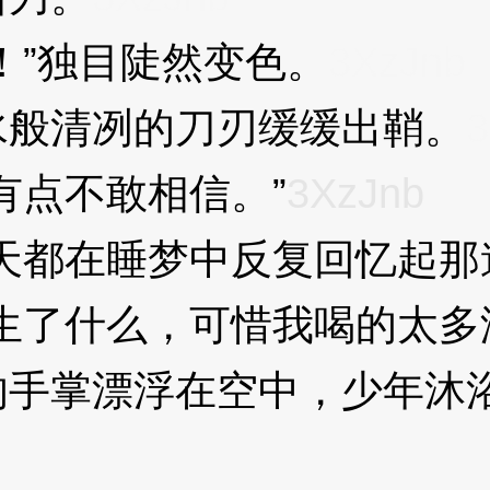
”独目陡然变色。
3XzJnb
般清冽的刀刃缓缓出鞘。
3
点不敢相信。”
3XzJnb
都在睡梦中反复回忆起那
了什么，可惜我喝的太多没
掌漂浮在空中，少年沐浴