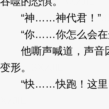
吞噬的恐惧。
3XzJlL
“神……神代君！”
3
“你……你怎么会在
他嘶声喊道，声音因
变形。
3XzJlL
“快……快跑！这里…
XzJlL