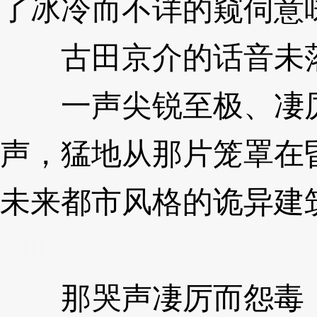
了冰冷而不详的窥伺意
古田京介的话音未
一声尖锐至极、凄厉
声，猛地从那片笼罩在
未来都市风格的诡异建
zJlL
那哭声凄厉而怨毒，