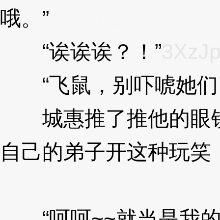
哦。”
3XzJpZ
“诶诶诶？！”
3XzJ
“飞鼠，别吓唬她们
城惠推了推他的眼镜
自己的弟子开这种玩笑
3XzJpZ
“呵呵~~就当是我的