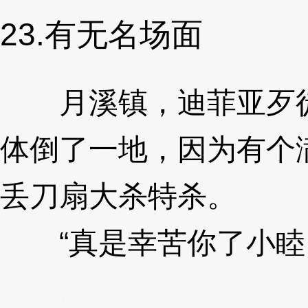
23.有无名场面
月溪镇，迪菲亚歹徒
体倒了一地，因为有个
丢刀扇大杀特杀。
3XzJ
“真是幸苦你了小睦，
XzJqg