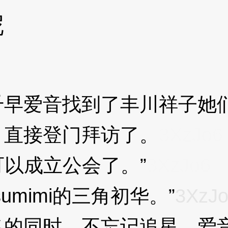
呢
爱音找到了丰川祥子她们
，直接登门拜访了。
3XzJo6
以成立公会了。”
3XzJo6
imi的三角初华。”
3XzJ
同时，不忘记追星，爱音