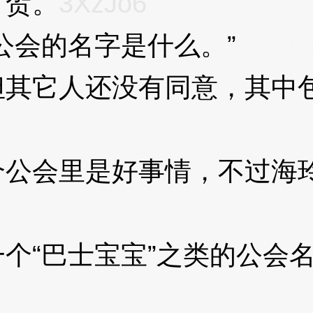
可贺。
3XzJo6
会的名字是什么。”
3XzJo
它人还没有同意，其中包
会里是好事情，不过海玲
“巴士宝宝”之类的公会名