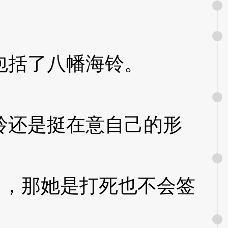
6
括了八幡海铃。
3XzJo
还是挺在意自己的形
，那她是打死也不会签