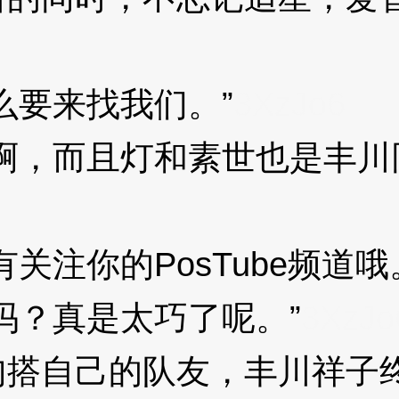
要来找我们。”
3XzJo6
，而且灯和素世也是丰川同
注你的PosTube频道哦
？真是太巧了呢。”
3XzJo
自己的队友，丰川祥子终