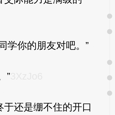
学你的朋友对吧。”
3
。”
3XzJo6
6
于还是绷不住的开口