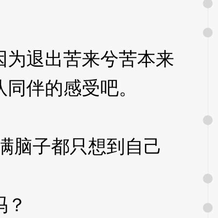
为退出苦来兮苦本来
队同伴的感受吧。
3XzJo
满脑子都只想到自己
吗？
3XzJo6