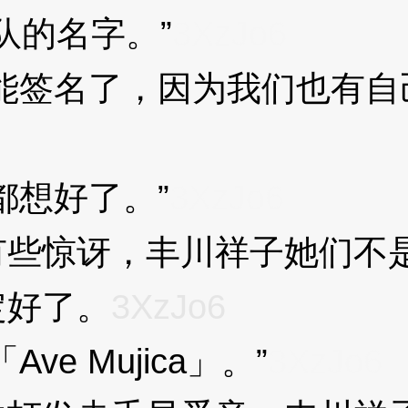
队的名字。”
3XzJo6
签名了，因为我们也有自己
想好了。”
3XzJo6
惊讶，丰川祥子她们不是
定好了。
3XzJo6
 Mujica」。”
3XzJo6