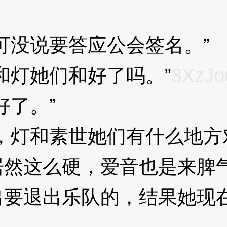
没说要答应公会签名。”
3
灯她们和好了吗。”
3XzJo
了。”
3XzJo6
灯和素世她们有什么地方对
这么硬，爱音也是来脾气
出要退出乐队的，结果她现