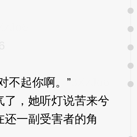
XzJo6
6
不起你啊。”
3XzJo6
了，她听灯说苦来兮
在还一副受害者的角