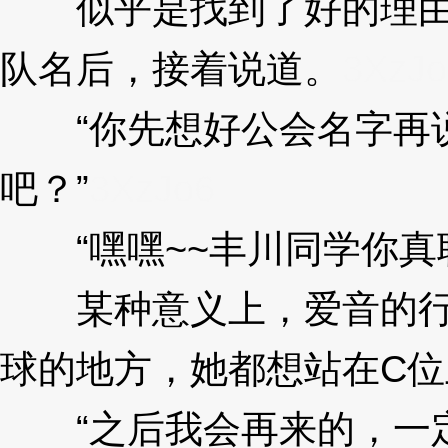
似乎是找到了好的理由打
队名后，接着说道。
3XzJo
“你先想好公会名字再说
吧？”
3XzJo6
“嘿嘿~~丰川同学你真
某种意义上，爱音的行为
球的地方，她都想站在C位
“之后我会再来的，一定