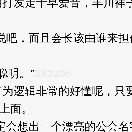
发走千早爱音，丰川祥子
6
吧，而且会长该由谁来担
聪明。”
3XzJo6
逻辑非常的好懂呢，只要
上面。
3XzJo6
会想出一个漂亮的公会名