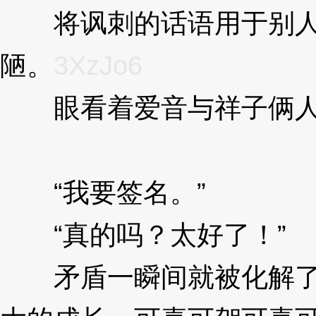
将讽刺的话语用于别人身
陋。
3XzJo6
眼看着爱音与祥子俩人之
XzJo6
“我要签名。”
3XzJo6
“真的吗？太好了！”
3X
矛盾一瞬间就被化解了，