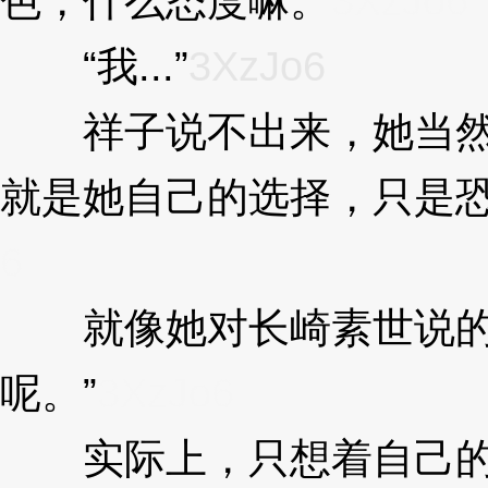
色，什么态度嘛。
3XzJo6
“我...”
3XzJo6
祥子说不出来，她当然是
就是她自己的选择，只是
6
就像她对长崎素世说的那
呢。”
3XzJo6
实际上，只想着自己的