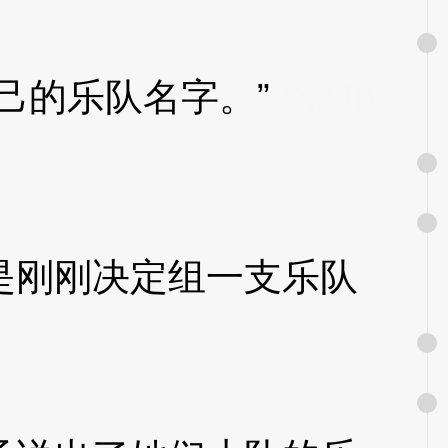
的乐队名字。”
3XzJo
刚刚决定组一支乐队