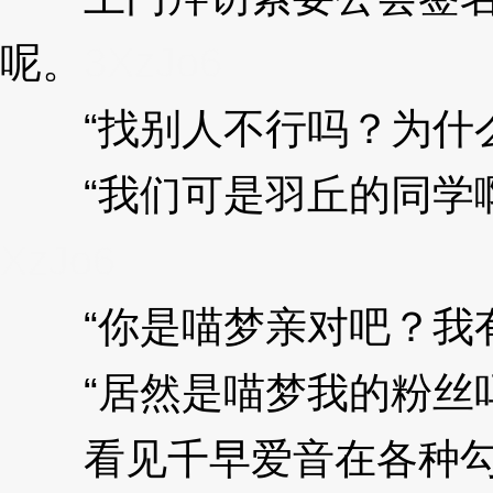
呢。
3XzJo6
“找别人不行吗？为什么
“我们可是羽丘的同学啊
XzJo6
“你是喵梦亲对吧？我有关
“居然是喵梦我的粉丝吗
看见千早爱音在各种勾搭