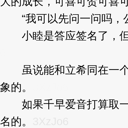
大的成长，可喜可贺可喜
“我可以先问一问吗，公
小睦是答应签名了，但其
6
虽说能和立希同在一个公
象的。
3XzJo6
如果千早爱音打算取一个
名的。
3XzJo6