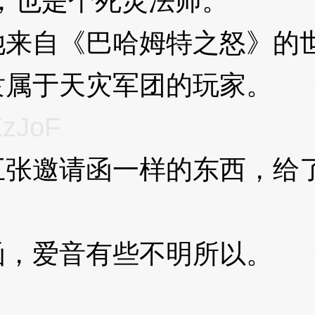
也是个死灵法师。”
3XzJo
自《巴哈姆特之怒》的世
隶属于天灾军团的玩家。
3X
XzJoF
邀请函一样的东西，给了
，爱音有些不明所以。
3X
F