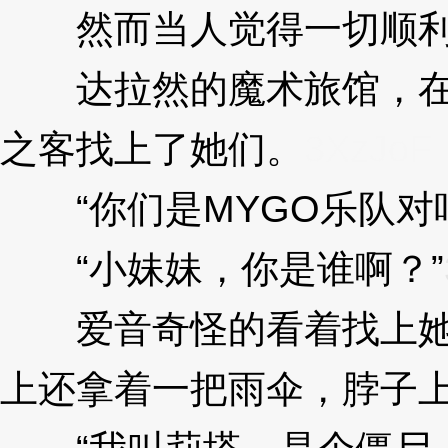
然而当人觉得一切顺利
达拉然的魔术旅馆，在这
之客找上了她们。
3XzJoF
“你们是MYGO乐队对
“小妹妹，你是谁啊？”
爱音奇怪的看着找上她们
上还拿着一把雨伞，脖子