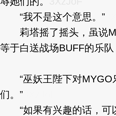
辱她们的。
3XzJoF
“我不是这个意思。”
3
莉塔摇了摇头，虽说MY
等于白送战场BUFF的乐
F
“巫妖王陛下对MYGO
们。”
3XzJoF
“如果有兴趣的话，可以