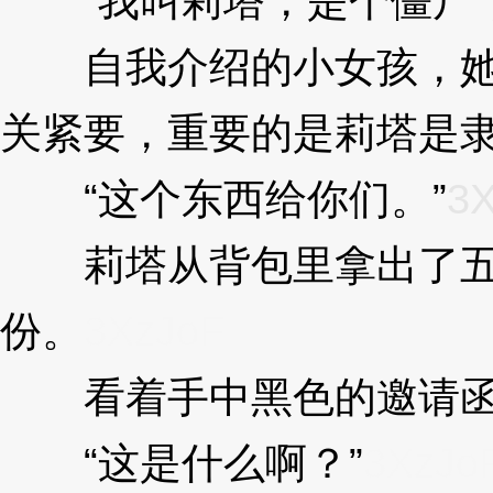
“我叫莉塔，是个僵尸，
自我介绍的小女孩，她来
关紧要，重要的是莉塔是
“这个东西给你们。”
3
莉塔从背包里拿出了五张
份。
3XzJoF
看着手中黑色的邀请函
“这是什么啊？”
3XzJo