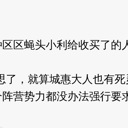
3XzJoF
区蝇头小利给收买了的人
了，就算城惠大人也有死
个阵营势力都没办法强行要