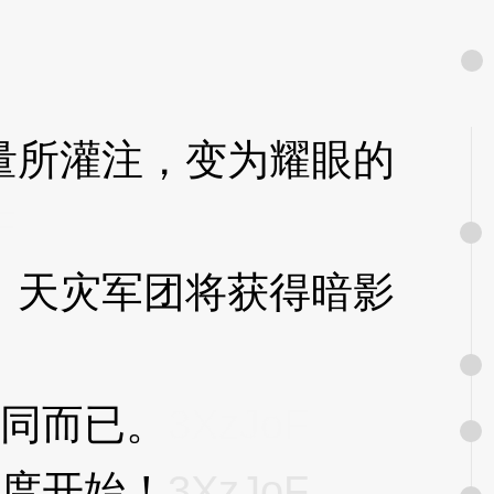
所灌注，变为耀眼的
F
天灾军团将获得暗影
同而已。
3XzJoF
度开始！
3XzJoF