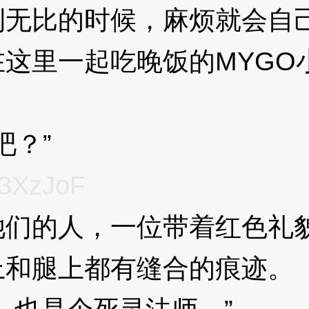
无比的时候，麻烦就会自
里一起吃晚饭的MYGO
吧？”
3XzJoF
3XzJoF
的人，一位带着红色礼貌
上和腿上都有缝合的痕迹。
3