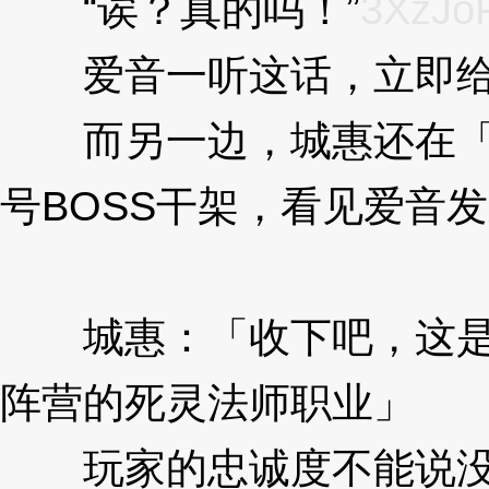
“诶？真的吗！”
3XzJo
爱音一听这话，立即给
而另一边，城惠还在「纳
号BOSS干架，看见爱音
XzJoF
城惠：「收下吧，这是巫
阵营的死灵法师职业」
3Xz
玩家的忠诚度不能说没有