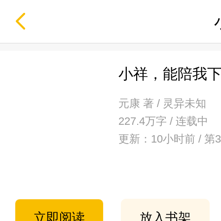
小祥，能陪我
元康 著 / 灵异未知
227.4万字 / 连载中
更新：10小时前 / 第
立即阅读
放入书架