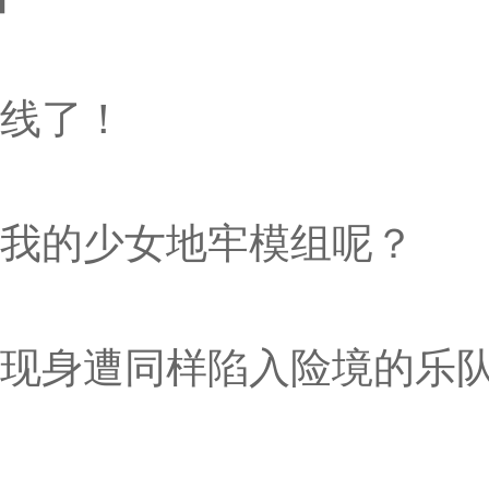
线了！
我的少女地牢模组呢？
现身遭同样陷入险境的乐