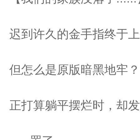
迟到许久的金手指终于上
但怎么是原版暗黑地牢？
正打算躺平摆烂时，却发