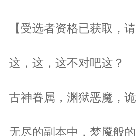
【受选者资格已获取，请
这，这，这不对吧这？
古神眷属，渊狱恶魔，诡仙
无尽的副本中，梦魇般的