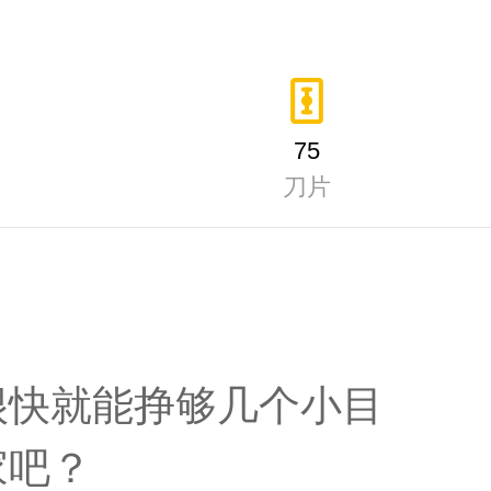
75
刀片
很快就能挣够几个小目
家吧？