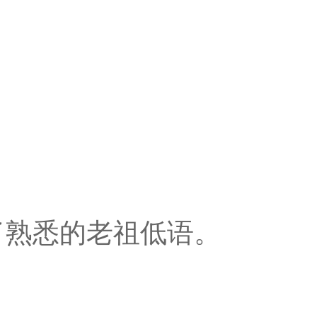
了熟悉的老祖低语。