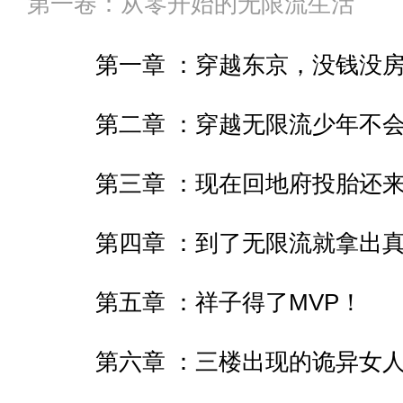
第一卷：从零开始的无限流生活
第一章 ：穿越东京，没钱没
第二章 ：穿越无限流少年不
第三章 ：现在回地府投胎还
第四章 ：到了无限流就拿出
第五章 ：祥子得了MVP！
第六章 ：三楼出现的诡异女