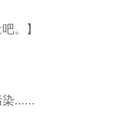
量吧。】
....