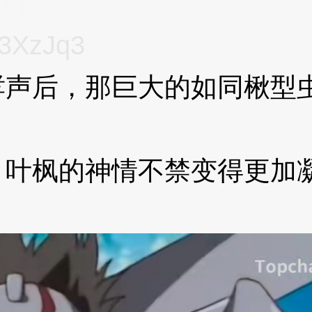
Jq3
3XzJq3
后，那巨大的如同楸型虫
枫的神情不禁变得更加凝