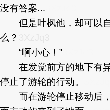
没有答案...
3XzJq3
但是叶枫他，却可以自如
么？
3XzJq3
“啊小心！”
3XzJq3
在发觉前方的地下有异动
停止了游轮的行动。
3XzJq
而在游轮停止移动后，潜