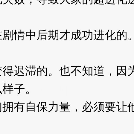
情中后期才成功进化的。
迟滞的。也不知道，因为
么样子。
3XzJq3
有自保力量，必须要让他