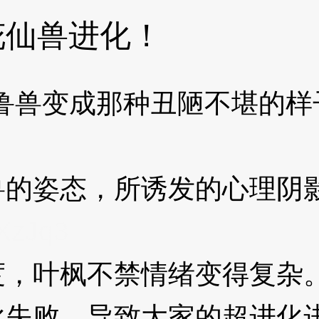
花仙兽进化！
兽变成那种丑陋不堪的样子
姿态，所诱发的心理阴影
XzJq3
叶枫不禁情绪变得复杂。
化失败，导致大家的超进化