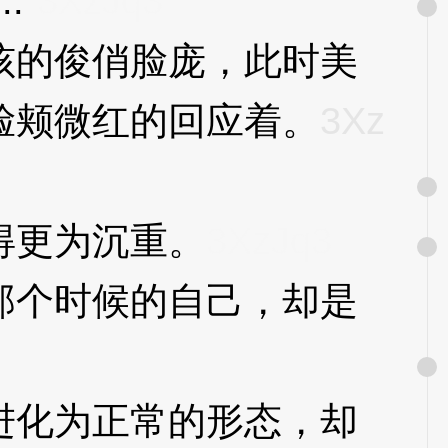
.”
3XzJq3
的俊俏脸庞，此时美
脸颊微红的回应着。
3Xz
得更为沉重。
3XzJq3
个时候的自己，却是
化为正常的形态，却