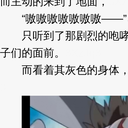
而主动的来到了地面，
3Xz
“嗷嗷嗷嗷嗷嗷嗷——”
只听到了那剧烈的咆哮声
子们的面前。
3XzJq3
而看着其灰色的身体，叶
3