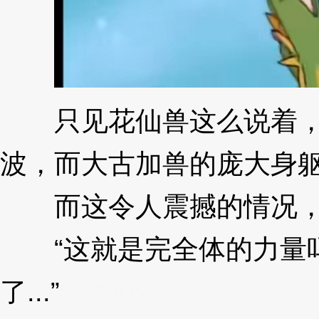
只见花仙兽这么说着，然
波，而大古加兽的庞大身
而这令人震撼的情况，
“这就是完全体的力量吗
了...”
3XzJos