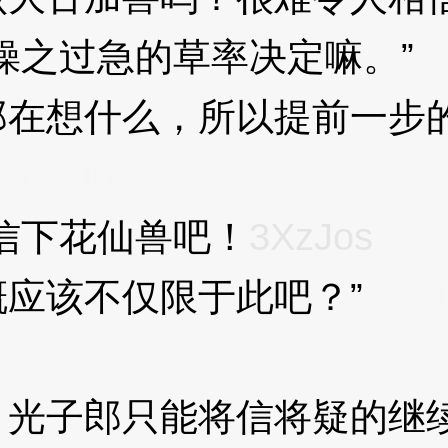
之过急的草率决定嘛。”
3
想什么，所以提前一步的
，
3XzJos
信下花仙兽吧！
3XzJos
该不仅限于此吧？”
3XzJ
光子郎只能将信将疑的继