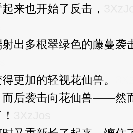
起来也开始了反击，
3XzJ
s
出多根翠绿色的藤蔓袭击
s
得更加的轻视花仙兽。
3X
后袭击向花仙兽——然而
了！
3XzJos