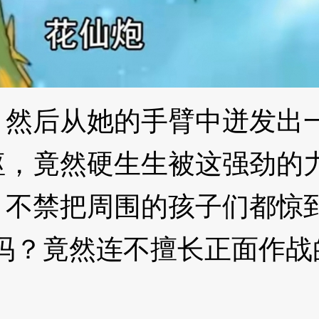
后从她的手臂中迸发出一
躯，竟然硬生生被这强劲的
不禁把周围的孩子们都惊
？竟然连不擅长正面作战