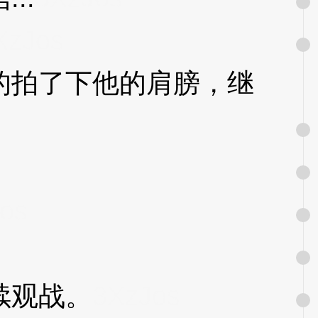
XzJos
拍了下他的肩膀，继
os
续观战。
3XzJos