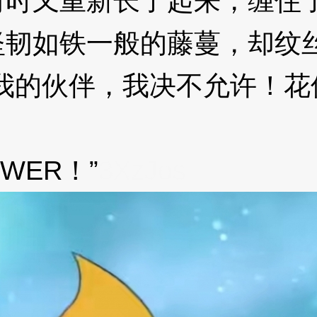
又重新长了起来，缠住了
坚韧如铁一般的藤蔓，却纹
的伙伴，我决不允许！花
ER！”
3XzJos