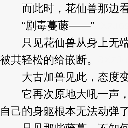
而此时，花仙兽那边看
“剧毒蔓藤——”
3XzJo
只见花仙兽从身上无端射
被其轻松的给嵌断。
3XzJo
大古加兽见此，态度变
它再次原地大吼一声，而
自己的身躯根本无法动弹