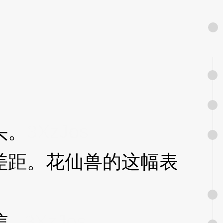
头。
3XzJos
距。花仙兽的这幅表
..
3XzJos