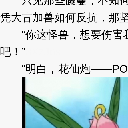
只见那些藤蔓，不知何时
凭大古加兽如何反抗，那
“你这怪兽，想要伤害我
吧！”
3XzJos
“明白，花仙炮——POW