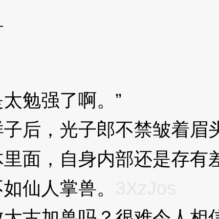
兽
。
3XzJos
太勉强了啊。”
3XzJos
子后，光子郎不禁皱着眉
面，自身内部还是存有差
不如仙人掌兽。
3XzJos
古加兽吗？很难令人相信.