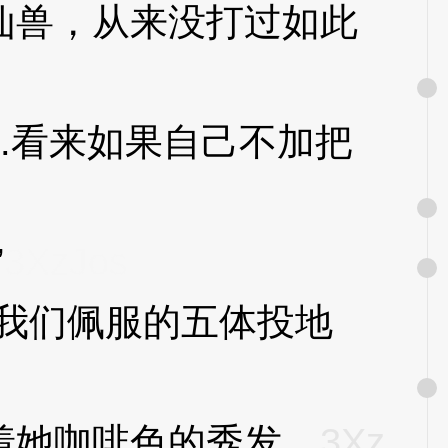
兽，从来没打过如此
.看来如果自己不加把
”
3XzJos
我们佩服的五体投地
她咖啡色的秀发。
3Xz