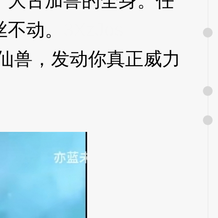
大古加兽的全身。任
丝不动。
3XzJos
仙兽，发动你真正威力