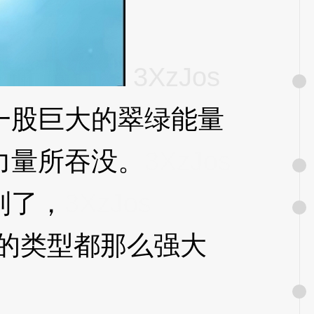
3XzJos
股巨大的翠绿能量
力量所吞没。
3XzJos
到了，
3XzJos
的类型都那么强大