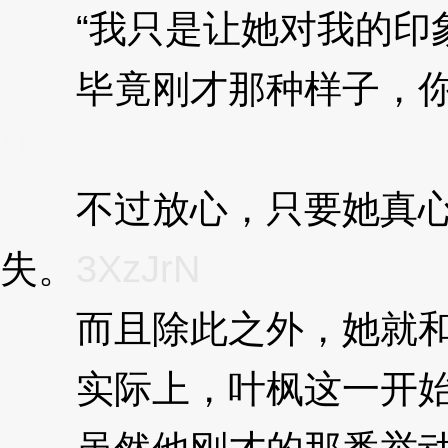
“我只是让她对我的印象
毕竟刚才那种样子，你也
N
不过放心，只要她真心放
失。
3XzJrN
而且除此之外，她就和你
实际上，叶枫这一开始