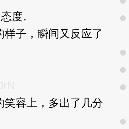
的态度。
3XzJrN
样子，瞬间又反应了
JrN
笑容上，多出了几分