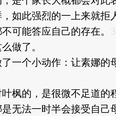
，是个家长大概都会对此
如此强烈的一上来就拒人
都不可能答应自己的存在。
3
么做了。
3XzJrN
一个小动作：让素娜的母
XzJrN
叶枫的，是很微不足道的
无法一时半会接受自己母