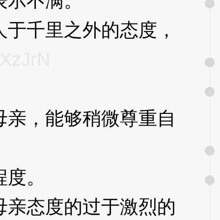
表示不满。
3XzJrN
于千里之外的态度，
XzJrN
亲，能够稍微尊重自
程度。
3XzJrN
亲态度的过于激烈的