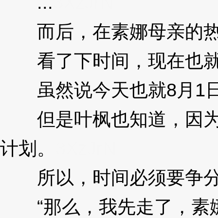
...
3XzJrN
而后，在素娜母亲的热
看了下时间，现在也就
虽然说今天也就8月1日
但是叶枫也知道，因为自
计划。
3XzJrN
所以，时间必须要争分
“那么，我先走了，素