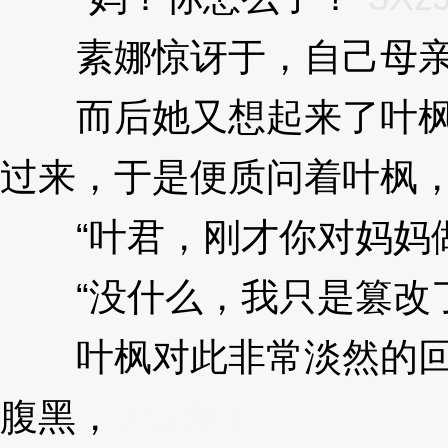
素娜惊讶于，自己母亲这
而后她又想起来了叶枫刚
过来，于是便质问着叶枫
“叶君，刚才你对妈妈做
“没什么，我只是篡改了
叶枫对此非常淡然的回应
腹黑，
3XzJrN