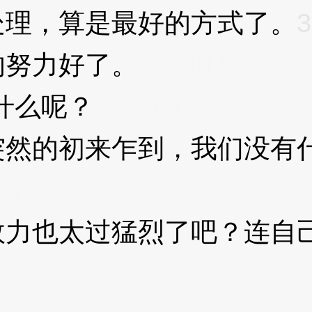
处理，算是最好的方式了。
3
努力好了。
3XzJrN
什么呢？
3XzJrN
的初来乍到，我们没有什
rN
也太过猛烈了吧？连自己