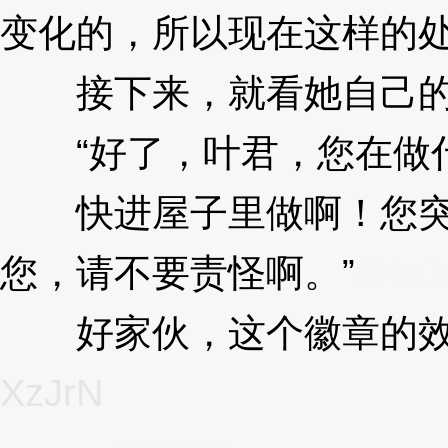
变化的，所以现在这样的
接下来，就看她自己的
“好了，叶君，您在做
快进屋子里做啊！您突然
您，请不要责怪啊。”
3XzJ
好家伙，这个徽章的效力
XzJrN