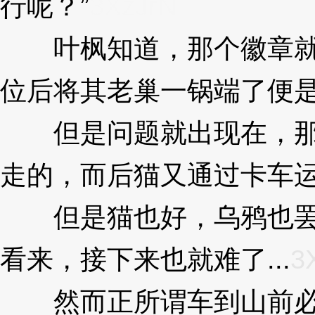
行呢？”
3XzJrN
叶枫知道，那个徽章就在
位后将其老巢一锅端了便
但是问题就出现在，那个
走的，而后猫又通过卡车
但是猫也好，乌鸦也罢，
看来，接下来也就难了...
3
然而正所谓车到山前必