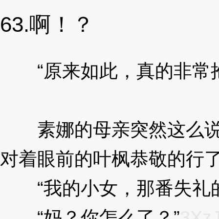
63.啊！？
“原来如此，真的非常抱
N
素娜的母亲突然这么说着
对着眼前的叶枫恭敬的行
“我的小女，那番失礼的
“妈？你怎么了？”
3Xz