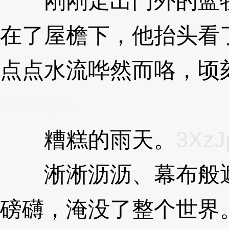
刚刚走出门外的蓝牧
在了屋檐下，他抬头看
点点水流哗然而咯，顷
3XzJp1
糟糕的雨天。
3XzJ
淅淅沥沥、幕布般遮
磅礴，淹没了整个世界