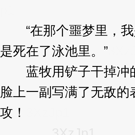
p1
“在那个噩梦里，我
是死在了泳池里。”
3Xz
蓝牧用铲子干掉冲的
脸上一副写满了无敌的
攻！
3XzJp1
……
3XzJp1