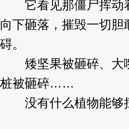
它看见那僵尸挥动着
向下砸落，摧毁一切胆
碍。
3XzJp1
矮坚果被砸碎、大嘴
桩被砸碎……
3XzJp1
没有什么植物能够挡
3XzJp1