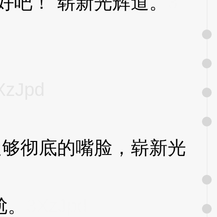
吧！”崭新光辉道。
3
XzJpd
够彻底的嘴脸，崭新光
尬。
3XzJpd