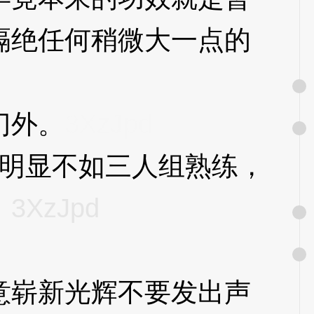
隔绝任何稍微大一点的
门外。
3XzJpd
”明显不如三人组熟练，
。
3XzJpd
崭新光辉不要发出声