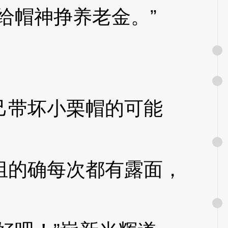
帽神挣养老金。”
3Xz
带坏小栗帽的可能
的确每次都有露面，