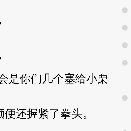
”
3XzJpd
”
3XzJpd
会是你们几个塞给小栗
便还握紧了拳头。
3Xz