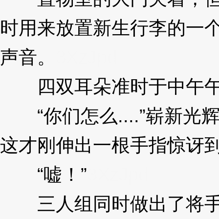
时用来放置新生行李的一
声音。
3XzJpd
四双耳朵准时于中午午
“你们怎么....”崭新光
这才刚伸出一根手指惊讶
“嘘！”
3XzJpd
三人组同时做出了将手指