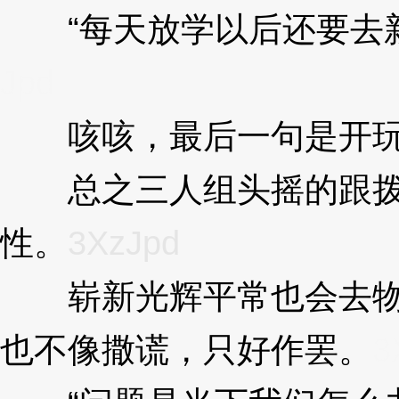
“每天放学以后还要去新
Jpd
咳咳，最后一句是开玩
总之三人组头摇的跟拨浪
性。
3XzJpd
崭新光辉平常也会去物流
也不像撒谎，只好作罢。
3