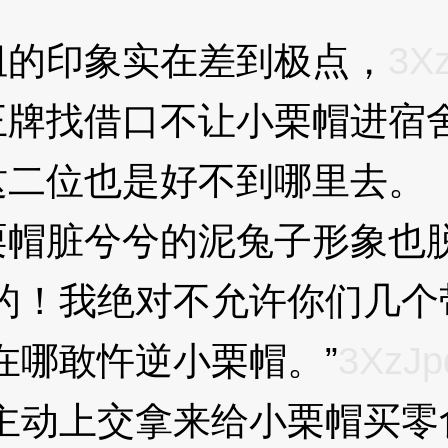
的印象实在差到极点，
3X
找借口不让小栗帽进宿舍
这二位也是好不到哪里去。
3
帽脏兮兮的泥兔子形象也
！我绝对不允许你们几个带
哪敢忤逆小栗帽。”
3XzJp
动上交拿来给小栗帽买零