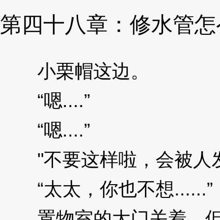
第四十八章：修水管怎
小栗帽这边。
3XzJpd
“嗯....”
3XzJpd
“嗯....”
3XzJpd
"不要这样啦，会被人发
“太太，你也不想......”
置物室的大门关着，但奈