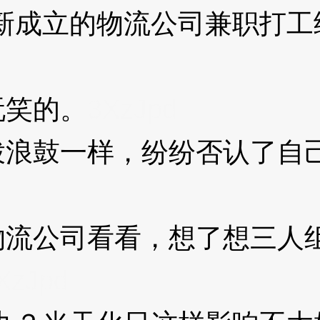
成立的物流公司兼职打工给
笑的。
3XzJpd
鼓一样，纷纷否认了自己
公司看看，想了想三人组
XzJpd