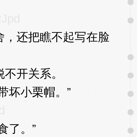
zJpd
，还把瞧不起写在脸
XzJpd
脱不开关系。
3XzJpd
坏小栗帽。”
3XzJpd
d
食了。”
3XzJpd