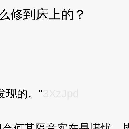
么修到床上的？
现的。"
3XzJpd
3XzJpd
何其隔音实在是堪忧，毕