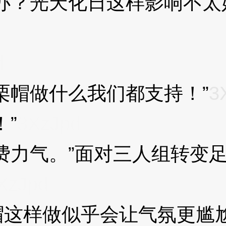
？光天化日这样影响不太好
d
帽做什么我们都支持！”
3
”
3XzJpd
力气。”面对三人组转变足
XzJpd
这样做似乎会让气氛更尴