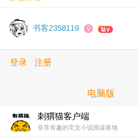
第十一章：我心中只有世嘉一
书客2358119
第十二章：特雷森冷笑话之小
第十三章：特雷森蹭饭挑战
登录
注册
第十四章：东海帝王，谁问你
电脑版
第十五章：樱花家的强者，赔率
刺猬猫客户端
第十六章：就你叫霸王好歌剧
非常有趣的宅文小说阅读基地