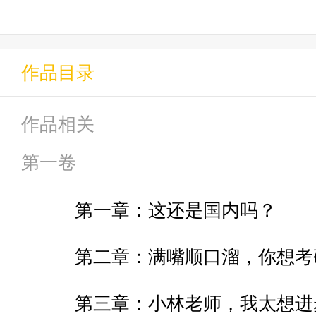
梦里我遇见了两个赛马娘。
作品目录
可是万万想不到，我居然和她们
作品相关
……
第一卷
第一章：这还是国内吗？
2001年宝冢，我终于正面击败了
第二章：满嘴顺口溜，你想考
果然没有他是不行的，是他相信
第三章：小林老师，我太想进