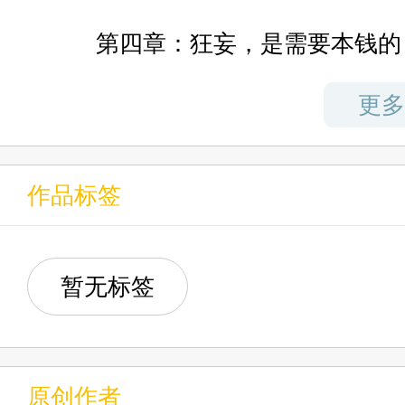
可为什么，我忘了他的名字呢？
第四章：狂妄，是需要本钱的
找遍了所有有印象的地方，却只
第五章：灰姑娘和丑小鸭
更多
第六章：年轻就是好，倒头就
为什么，武田君在92年因为破产
作品标签
第七章:你和里见光钻的三年
第八章：光钻：我会给他一个
暂无标签
第九章：反应的过来我的变脸
原创作者
第十章：那么代价是什么呢？