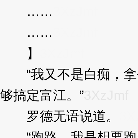
……
3XzJmf
……
3XzJmf
】
3XzJmf
“我又不是白痴，拿
够搞定富江。”
3XzJmf
罗德无语说道。
3X
“跑路，我是想要跑