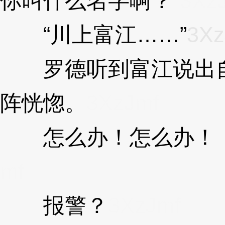
你叫什么名字啊？”
3Xz
“川上富江……”
3Xz
罗德听到富江说出自
阵恍惚。
3XzJmf
怎么办！怎么办！！
mf
报警？
3XzJmf