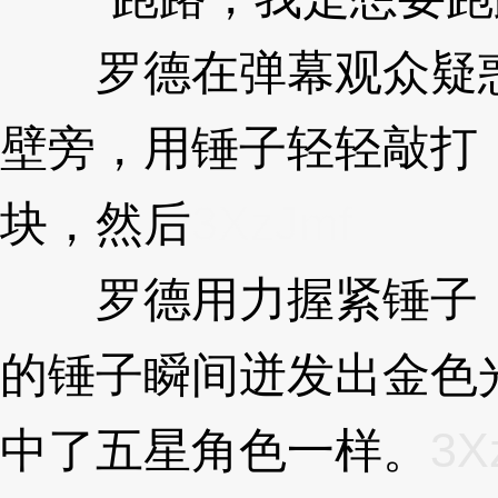
罗德在弹幕观众疑惑
壁旁，用锤子轻轻敲打
块，然后
3XzJmf
罗德用力握紧锤子，
的锤子瞬间迸发出金色
中了五星角色一样。
3X