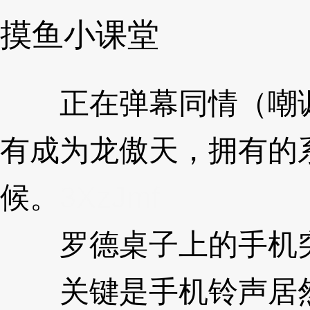
摸鱼小课堂
正在弹幕同情（嘲讽
有成为龙傲天，拥有的
候。
3XzJmf
罗德桌子上的手机突
关键是手机铃声居